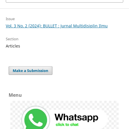
Issue
Vol. 3 No. 2 (2024): BULLET : Jurnal Multidisiplin Ilmu
Section
Articles
Make a Submission
Menu