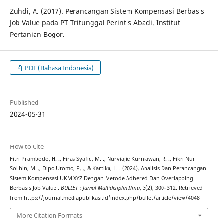
Zuhdi, A. (2017). Perancangan Sistem Kompensasi Berbasis
Job Value pada PT Tritunggal Perintis Abadi. Institut
Pertanian Bogor.
PDF (Bahasa Indonesia)
Published
2024-05-31
How to Cite
Fitri Prambodo, H. ., Firas Syafiq, M. ., Nurviajie Kurniawan, R. ., Fikri Nur
Solihin, M. ., Dipo Utomo, P. ., & Kartika, L. . (2024). Analisis Dan Perancangan
Sistem Kompensasi UKM XYZ Dengan Metode Adhered Dan Overlapping
Berbasis Job Value .
BULLET : Jurnal Multidisiplin Ilmu
,
3
(2), 300–312. Retrieved
from https://journal.mediapublikasi.id/index.php/bullet/article/view/4048
More Citation Formats