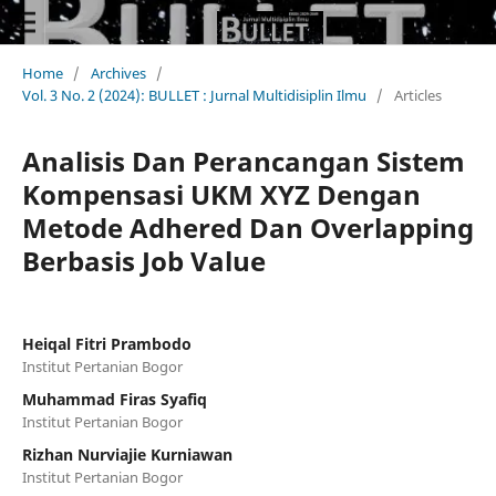
Home
/
Archives
/
Vol. 3 No. 2 (2024): BULLET : Jurnal Multidisiplin Ilmu
/
Articles
Analisis Dan Perancangan Sistem
Kompensasi UKM XYZ Dengan
Metode Adhered Dan Overlapping
Berbasis Job Value
Heiqal Fitri Prambodo
Institut Pertanian Bogor
Muhammad Firas Syafiq
Institut Pertanian Bogor
Rizhan Nurviajie Kurniawan
Institut Pertanian Bogor