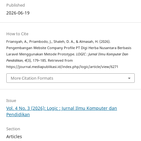
Published
2026-06-19
How to Cite
Friansyah, A., Priambodo, J., Shaleh, D. A., & Almasah, H. (2026).
Pengembangan Website Company Profile PT Digi Herba Nusantara Berbasis
Laravel Menggunakan Metode Prototype.
LOGIC : Jurnal Ilmu Komputer Dan
Pendidikan
,
4
(3), 179–185. Retrieved from
https://journal.mediapublikasi.id/index.php/logic/article/view/6271
More Citation Formats
Issue
Vol. 4 No. 3 (2026): Logic : Jurnal Ilmu Komputer dan
Pendidikan
Section
Articles