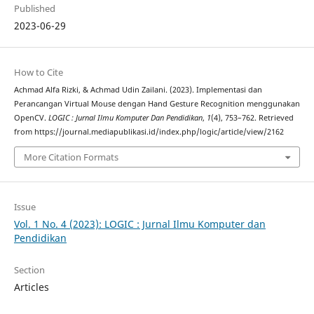
Published
2023-06-29
How to Cite
Achmad Alfa Rizki, & Achmad Udin Zailani. (2023). Implementasi dan
Perancangan Virtual Mouse dengan Hand Gesture Recognition menggunakan
OpenCV.
LOGIC : Jurnal Ilmu Komputer Dan Pendidikan
,
1
(4), 753–762. Retrieved
from https://journal.mediapublikasi.id/index.php/logic/article/view/2162
More Citation Formats
Issue
Vol. 1 No. 4 (2023): LOGIC : Jurnal Ilmu Komputer dan
Pendidikan
Section
Articles