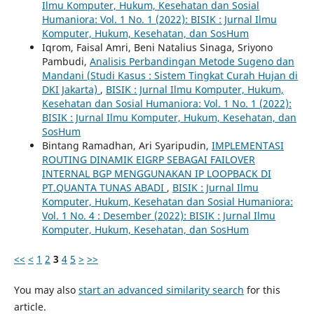
Ilmu Komputer, Hukum, Kesehatan dan Sosial
Humaniora: Vol. 1 No. 1 (2022): BISIK : Jurnal Ilmu
Komputer, Hukum, Kesehatan, dan SosHum
Iqrom, Faisal Amri, Beni Natalius Sinaga, Sriyono
Pambudi,
Analisis Perbandingan Metode Sugeno dan
Mandani (Studi Kasus : Sistem Tingkat Curah Hujan di
DKI Jakarta)
,
BISIK : Jurnal Ilmu Komputer, Hukum,
Kesehatan dan Sosial Humaniora: Vol. 1 No. 1 (2022):
BISIK : Jurnal Ilmu Komputer, Hukum, Kesehatan, dan
SosHum
Bintang Ramadhan, Ari Syaripudin,
IMPLEMENTASI
ROUTING DINAMIK EIGRP SEBAGAI FAILOVER
INTERNAL BGP MENGGUNAKAN IP LOOPBACK DI
PT.QUANTA TUNAS ABADI
,
BISIK : Jurnal Ilmu
Komputer, Hukum, Kesehatan dan Sosial Humaniora:
Vol. 1 No. 4 : Desember (2022): BISIK : Jurnal Ilmu
Komputer, Hukum, Kesehatan, dan SosHum
<<
<
1
2
3
4
5
>
>>
You may also
start an advanced similarity search
for this
article.