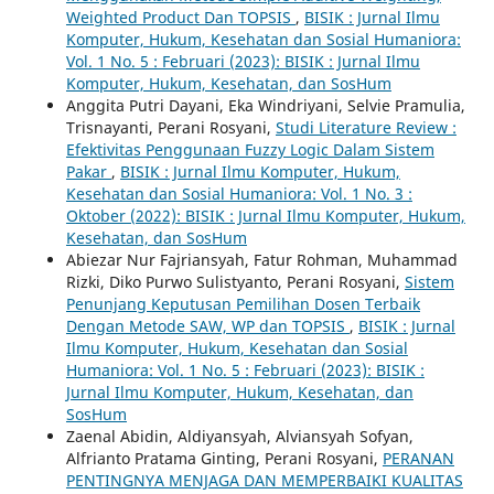
Weighted Product Dan TOPSIS
,
BISIK : Jurnal Ilmu
Komputer, Hukum, Kesehatan dan Sosial Humaniora:
Vol. 1 No. 5 : Februari (2023): BISIK : Jurnal Ilmu
Komputer, Hukum, Kesehatan, dan SosHum
Anggita Putri Dayani, Eka Windriyani, Selvie Pramulia,
Trisnayanti, Perani Rosyani,
Studi Literature Review :
Efektivitas Penggunaan Fuzzy Logic Dalam Sistem
Pakar
,
BISIK : Jurnal Ilmu Komputer, Hukum,
Kesehatan dan Sosial Humaniora: Vol. 1 No. 3 :
Oktober (2022): BISIK : Jurnal Ilmu Komputer, Hukum,
Kesehatan, dan SosHum
Abiezar Nur Fajriansyah, Fatur Rohman, Muhammad
Rizki, Diko Purwo Sulistyanto, Perani Rosyani,
Sistem
Penunjang Keputusan Pemilihan Dosen Terbaik
Dengan Metode SAW, WP dan TOPSIS
,
BISIK : Jurnal
Ilmu Komputer, Hukum, Kesehatan dan Sosial
Humaniora: Vol. 1 No. 5 : Februari (2023): BISIK :
Jurnal Ilmu Komputer, Hukum, Kesehatan, dan
SosHum
Zaenal Abidin, Aldiyansyah, Alviansyah Sofyan,
Alfrianto Pratama Ginting, Perani Rosyani,
PERANAN
PENTINGNYA MENJAGA DAN MEMPERBAIKI KUALITAS