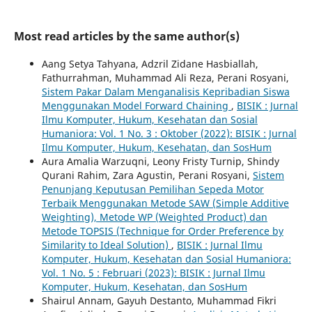
Most read articles by the same author(s)
Aang Setya Tahyana, Adzril Zidane Hasbiallah,
Fathurrahman, Muhammad Ali Reza, Perani Rosyani,
Sistem Pakar Dalam Menganalisis Kepribadian Siswa
Menggunakan Model Forward Chaining
,
BISIK : Jurnal
Ilmu Komputer, Hukum, Kesehatan dan Sosial
Humaniora: Vol. 1 No. 3 : Oktober (2022): BISIK : Jurnal
Ilmu Komputer, Hukum, Kesehatan, dan SosHum
Aura Amalia Warzuqni, Leony Fristy Turnip, Shindy
Qurani Rahim, Zara Agustin, Perani Rosyani,
Sistem
Penunjang Keputusan Pemilihan Sepeda Motor
Terbaik Menggunakan Metode SAW (Simple Additive
Weighting), Metode WP (Weighted Product) dan
Metode TOPSIS (Technique for Order Preference by
Similarity to Ideal Solution)
,
BISIK : Jurnal Ilmu
Komputer, Hukum, Kesehatan dan Sosial Humaniora:
Vol. 1 No. 5 : Februari (2023): BISIK : Jurnal Ilmu
Komputer, Hukum, Kesehatan, dan SosHum
Shairul Annam, Gayuh Destanto, Muhammad Fikri