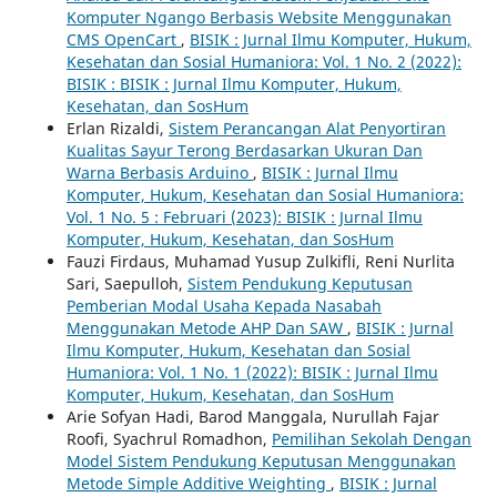
Komputer Ngango Berbasis Website Menggunakan
CMS OpenCart
,
BISIK : Jurnal Ilmu Komputer, Hukum,
Kesehatan dan Sosial Humaniora: Vol. 1 No. 2 (2022):
BISIK : BISIK : Jurnal Ilmu Komputer, Hukum,
Kesehatan, dan SosHum
Erlan Rizaldi,
Sistem Perancangan Alat Penyortiran
Kualitas Sayur Terong Berdasarkan Ukuran Dan
Warna Berbasis Arduino
,
BISIK : Jurnal Ilmu
Komputer, Hukum, Kesehatan dan Sosial Humaniora:
Vol. 1 No. 5 : Februari (2023): BISIK : Jurnal Ilmu
Komputer, Hukum, Kesehatan, dan SosHum
Fauzi Firdaus, Muhamad Yusup Zulkifli, Reni Nurlita
Sari, Saepulloh,
Sistem Pendukung Keputusan
Pemberian Modal Usaha Kepada Nasabah
Menggunakan Metode AHP Dan SAW
,
BISIK : Jurnal
Ilmu Komputer, Hukum, Kesehatan dan Sosial
Humaniora: Vol. 1 No. 1 (2022): BISIK : Jurnal Ilmu
Komputer, Hukum, Kesehatan, dan SosHum
Arie Sofyan Hadi, Barod Manggala, Nurullah Fajar
Roofi, Syachrul Romadhon,
Pemilihan Sekolah Dengan
Model Sistem Pendukung Keputusan Menggunakan
Metode Simple Additive Weighting
,
BISIK : Jurnal