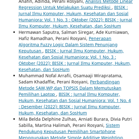
Anafin, Adinda, Perani Rosyani,
Analisis Metode Linear
Regression Untuk Melakukan Suatu Prediksi
,
BISIK :
Jurnal Ilmu Komputer, Hukum, Kesehatan dan Sosial
Humaniora: Vol. 1 No. 3 : Oktober (2022): BISIK : Jurnal
Ilmu Komputer, Hukum, Kesehatan, dan SosHum
Hermawan Saputra, Salman Siregar, Ade Kurniawan,
Hafiz Ramadhan, Perani Rosyani,
Penerapan
Algoritma Fuzzy Logic Dalam Sistem Penunjang
Keputusan
,
BISIK : Jurnal Ilmu Komputer, Hukum,
Kesehatan dan Sosial Humaniora: Vol. 1 No. 3 :
Oktober (2022): BISIK : Jurnal Ilmu Komputer, Hukum,
Kesehatan, dan SosHum
Muhammad Nofal Arrafii, Osamaaji Wirapratama,
Sadam Khadaffie, Perani Rosyani,
Perbandingan
Metode SAW,WP,dan TOPSIS Dalam Memutuskan
Pemilihan Laptop
,
BISIK : Jurnal Ilmu Komputer,
Hukum, Kesehatan dan Sosial Humaniora: Vol. 1 No. 4
: Desember (2022): BISIK : Jurnal Ilmu Komputer,
Hukum, Kesehatan, dan SosHum
Mila Belda Delphine Zulhas, Arniati Burara, Divia Putri
Sabilla, Martina Halimah, Perani Rosyani,
Sistem
Pendukung Keputusan Pemilihan Smartphone
Menggunakan Metode Simple Additive Weighting,