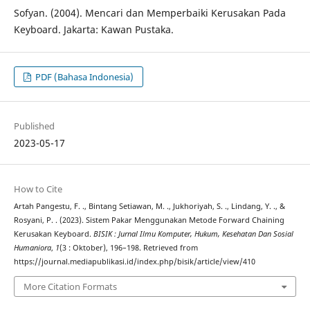
Sofyan. (2004). Mencari dan Memperbaiki Kerusakan Pada
Keyboard. Jakarta: Kawan Pustaka.
PDF (Bahasa Indonesia)
Published
2023-05-17
How to Cite
Artah Pangestu, F. ., Bintang Setiawan, M. ., Jukhoriyah, S. ., Lindang, Y. ., &
Rosyani, P. . (2023). Sistem Pakar Menggunakan Metode Forward Chaining
Kerusakan Keyboard.
BISIK : Jurnal Ilmu Komputer, Hukum, Kesehatan Dan Sosial
Humaniora
,
1
(3 : Oktober), 196–198. Retrieved from
https://journal.mediapublikasi.id/index.php/bisik/article/view/410
More Citation Formats