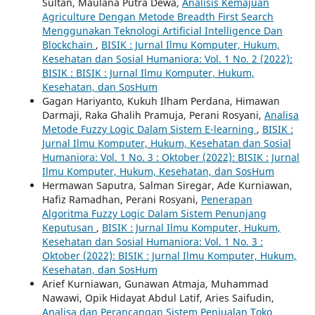
Sultan, Maulana Putra Dewa,
Analisis Kemajuan
Agriculture Dengan Metode Breadth First Search
Menggunakan Teknologi Artificial Intelligence Dan
Blockchain
,
BISIK : Jurnal Ilmu Komputer, Hukum,
Kesehatan dan Sosial Humaniora: Vol. 1 No. 2 (2022):
BISIK : BISIK : Jurnal Ilmu Komputer, Hukum,
Kesehatan, dan SosHum
Gagan Hariyanto, Kukuh Ilham Perdana, Himawan
Darmaji, Raka Ghalih Pramuja, Perani Rosyani,
Analisa
Metode Fuzzy Logic Dalam Sistem E-learning
,
BISIK :
Jurnal Ilmu Komputer, Hukum, Kesehatan dan Sosial
Humaniora: Vol. 1 No. 3 : Oktober (2022): BISIK : Jurnal
Ilmu Komputer, Hukum, Kesehatan, dan SosHum
Hermawan Saputra, Salman Siregar, Ade Kurniawan,
Hafiz Ramadhan, Perani Rosyani,
Penerapan
Algoritma Fuzzy Logic Dalam Sistem Penunjang
Keputusan
,
BISIK : Jurnal Ilmu Komputer, Hukum,
Kesehatan dan Sosial Humaniora: Vol. 1 No. 3 :
Oktober (2022): BISIK : Jurnal Ilmu Komputer, Hukum,
Kesehatan, dan SosHum
Arief Kurniawan, Gunawan Atmaja, Muhammad
Nawawi, Opik Hidayat Abdul Latif, Aries Saifudin,
Analisa dan Perancangan Sistem Penjualan Toko