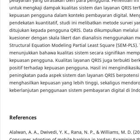
pelayanan yang dirasakan oleh para pengguna. Penelitian ini
untuk mengkaji dampak kualitas sistem dan layanan QRIS te
kepuasan pengguna dalam konteks pembayaran digital. Me
pendekatan kuantitatif, studi ini melibatkan metode survei y
ditujukan kepada pengguna QRIS. Data dikumpulkan melalui d
kuesioner dengan skala likert dan dianalisis menggunakan m
Structural Equation Modeling Partial Least Square (SEM-PLS).
menunjukkan bahawa kualitas sistem secara signifikan mem
kepuasan pengguna. Kualitas layanan QRIS juga terbukti berk
positif terhadap kepuasan pengguna. Hasil ini mengindikasi
peningkatan pada aspek sistem dan layanan QRIS berpotensi
menghasilkan kepuasan yang lebih tinggi, sekaligus mendor
keberlanjutan penggunaan sistem pembayaran digital di Indo
References
Alalwan, A. A., Dwivedi, Y. K., Rana, N. P., & Williams, M. D. (20
Consumer adoption of mobile banking in Jordan: Examining th