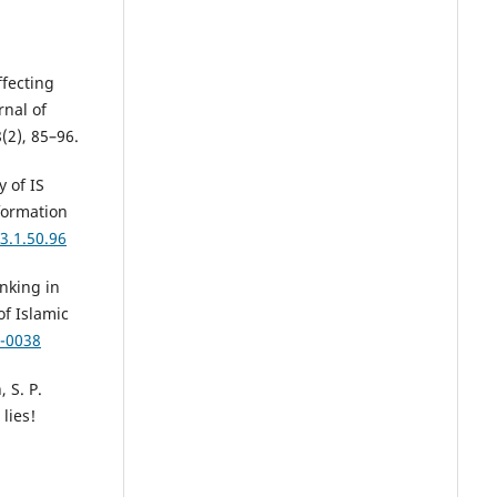
ffecting
rnal of
(2), 85–96.
y of IS
nformation
3.1.50.96
anking in
f Islamic
7-0038
, S. P.
lies!