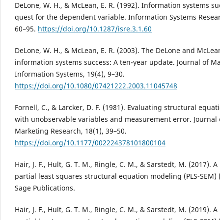
DeLone, W. H., & McLean, E. R. (1992). Information systems su
quest for the dependent variable. Information Systems Resear
60–95.
https://doi.org/10.1287/isre.3.1.60
DeLone, W. H., & McLean, E. R. (2003). The DeLone and McLea
information systems success: A ten-year update. Journal of
Information Systems, 19(4), 9–30.
https://doi.org/10.1080/07421222.2003.11045748
Fornell, C., & Larcker, D. F. (1981). Evaluating structural equa
with unobservable variables and measurement error. Journal 
Marketing Research, 18(1), 39–50.
https://doi.org/10.1177/002224378101800104
Hair, J. F., Hult, G. T. M., Ringle, C. M., & Sarstedt, M. (2017). 
partial least squares structural equation modeling (PLS-SEM) 
Sage Publications.
Hair, J. F., Hult, G. T. M., Ringle, C. M., & Sarstedt, M. (2019). 