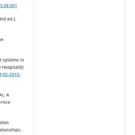
05.08.001
3rd ed.).
he
t systems in
 Hospitality
M-02-2015-
AL: A
rvice
ation
ationships.