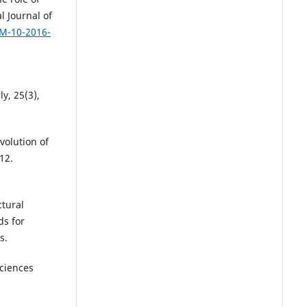
l Journal of
BM-10-2016-
y, 25(3),
volution of
12.
ctural
ds for
s.
sciences