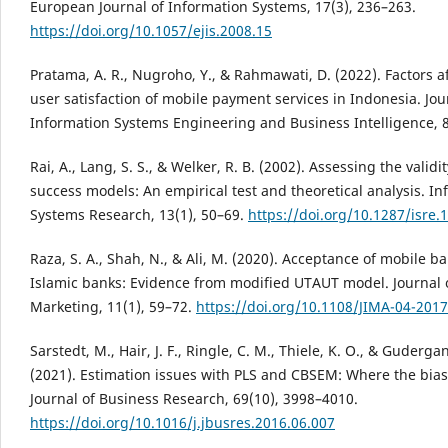
European Journal of Information Systems, 17(3), 236–263.
https://doi.org/10.1057/ejis.2008.15
Pratama, A. R., Nugroho, Y., & Rahmawati, D. (2022). Factors a
user satisfaction of mobile payment services in Indonesia. Jou
Information Systems Engineering and Business Intelligence, 8
Rai, A., Lang, S. S., & Welker, R. B. (2002). Assessing the validit
success models: An empirical test and theoretical analysis. I
Systems Research, 13(1), 50–69.
https://doi.org/10.1287/isre.1
Raza, S. A., Shah, N., & Ali, M. (2020). Acceptance of mobile b
Islamic banks: Evidence from modified UTAUT model. Journal o
Marketing, 11(1), 59–72.
https://doi.org/10.1108/JIMA-04-201
Sarstedt, M., Hair, J. F., Ringle, C. M., Thiele, K. O., & Gudergan
(2021). Estimation issues with PLS and CBSEM: Where the bias 
Journal of Business Research, 69(10), 3998–4010.
https://doi.org/10.1016/j.jbusres.2016.06.007