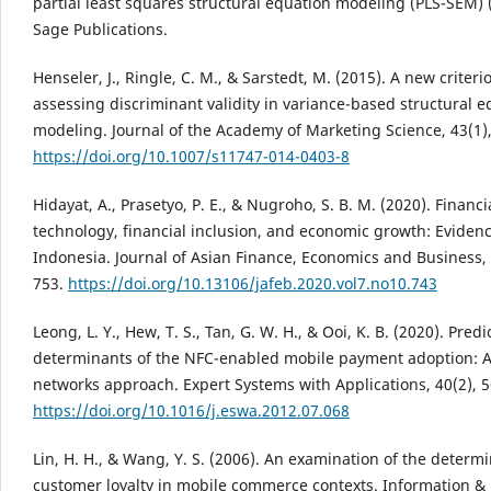
partial least squares structural equation modeling (PLS-SEM) (
Sage Publications.
Henseler, J., Ringle, C. M., & Sarstedt, M. (2015). A new criteri
assessing discriminant validity in variance-based structural e
modeling. Journal of the Academy of Marketing Science, 43(1)
https://doi.org/10.1007/s11747-014-0403-8
Hidayat, A., Prasetyo, P. E., & Nugroho, S. B. M. (2020). Financi
technology, financial inclusion, and economic growth: Eviden
Indonesia. Journal of Asian Finance, Economics and Business, 
753.
https://doi.org/10.13106/jafeb.2020.vol7.no10.743
Leong, L. Y., Hew, T. S., Tan, G. W. H., & Ooi, K. B. (2020). Predi
determinants of the NFC-enabled mobile payment adoption: A
networks approach. Expert Systems with Applications, 40(2), 
https://doi.org/10.1016/j.eswa.2012.07.068
Lin, H. H., & Wang, Y. S. (2006). An examination of the determi
customer loyalty in mobile commerce contexts. Information &