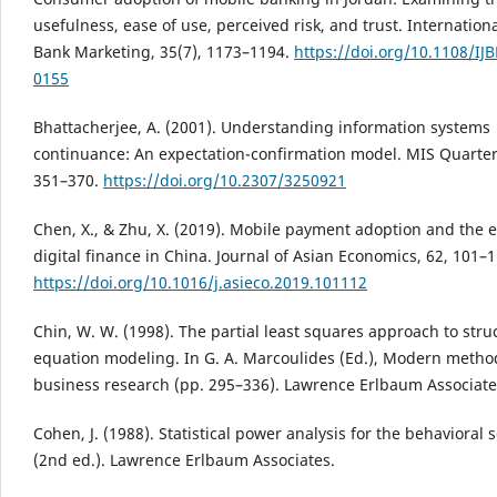
usefulness, ease of use, perceived risk, and trust. Internationa
Bank Marketing, 35(7), 1173–1194.
https://doi.org/10.1108/IJ
0155
Bhattacherjee, A. (2001). Understanding information systems
continuance: An expectation-confirmation model. MIS Quarterl
351–370.
https://doi.org/10.2307/3250921
Chen, X., & Zhu, X. (2019). Mobile payment adoption and the e
digital finance in China. Journal of Asian Economics, 62, 101–1
https://doi.org/10.1016/j.asieco.2019.101112
Chin, W. W. (1998). The partial least squares approach to stru
equation modeling. In G. A. Marcoulides (Ed.), Modern metho
business research (pp. 295–336). Lawrence Erlbaum Associate
Cohen, J. (1988). Statistical power analysis for the behavioral 
(2nd ed.). Lawrence Erlbaum Associates.