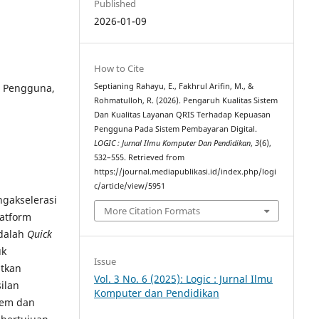
Published
2026-01-09
How to Cite
n Pengguna,
Septianing Rahayu, E., Fakhrul Arifin, M., &
Rohmatulloh, R. (2026). Pengaruh Kualitas Sistem
Dan Kualitas Layanan QRIS Terhadap Kepuasan
Pengguna Pada Sistem Pembayaran Digital.
LOGIC : Jurnal Ilmu Komputer Dan Pendidikan
,
3
(6),
532–555. Retrieved from
https://journal.mediapublikasi.id/index.php/logi
c/article/view/5951
ngakselerasi
More Citation Formats
atform
adalah
Quick
uk
Issue
atkan
Vol. 3 No. 6 (2025): Logic : Jurnal Ilmu
ilan
Komputer dan Pendidikan
tem dan