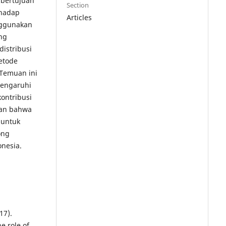
 bertujuan
Section
rhadap
Articles
nggunakan
ang
istribusi
etode
 Temuan ini
pengaruhi
ontribusi
kan bahwa
 untuk
ong
nesia.
17).
e role of