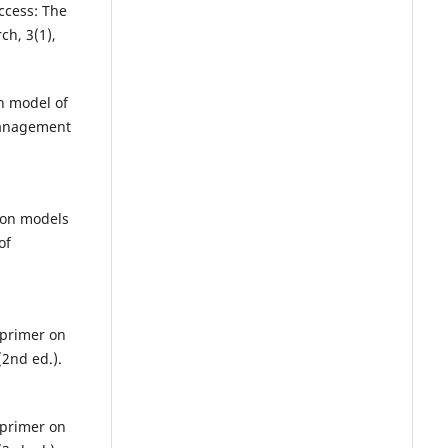
ccess: The
ch, 3(1),
n model of
 Management
tion models
of
A primer on
(2nd ed.).
A primer on