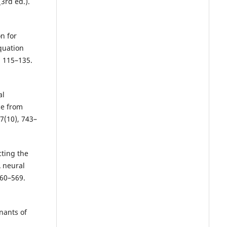
3rd ed.).
on for
quation
, 115–135.
al
ce from
7(10), 743–
cting the
 neural
560–569.
nants of