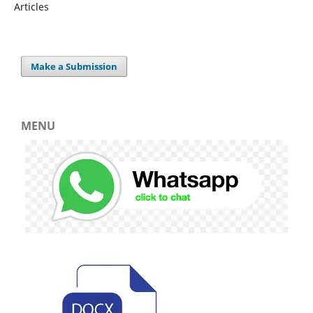
Articles
Make a Submission
MENU