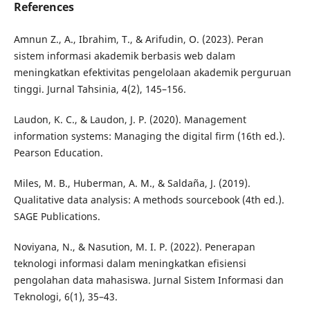
References
Amnun Z., A., Ibrahim, T., & Arifudin, O. (2023). Peran
sistem informasi akademik berbasis web dalam
meningkatkan efektivitas pengelolaan akademik perguruan
tinggi. Jurnal Tahsinia, 4(2), 145–156.
Laudon, K. C., & Laudon, J. P. (2020). Management
information systems: Managing the digital firm (16th ed.).
Pearson Education.
Miles, M. B., Huberman, A. M., & Saldaña, J. (2019).
Qualitative data analysis: A methods sourcebook (4th ed.).
SAGE Publications.
Noviyana, N., & Nasution, M. I. P. (2022). Penerapan
teknologi informasi dalam meningkatkan efisiensi
pengolahan data mahasiswa. Jurnal Sistem Informasi dan
Teknologi, 6(1), 35–43.