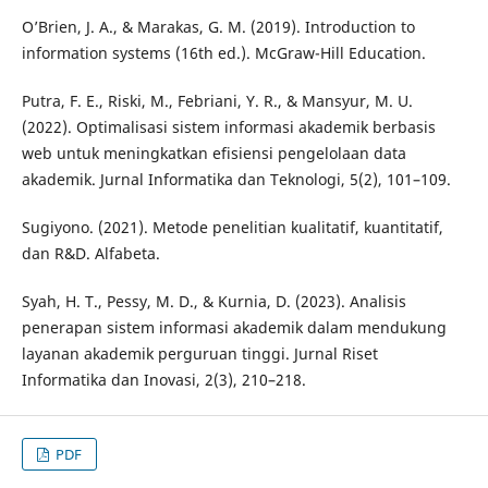
O’Brien, J. A., & Marakas, G. M. (2019). Introduction to
information systems (16th ed.). McGraw-Hill Education.
Putra, F. E., Riski, M., Febriani, Y. R., & Mansyur, M. U.
(2022). Optimalisasi sistem informasi akademik berbasis
web untuk meningkatkan efisiensi pengelolaan data
akademik. Jurnal Informatika dan Teknologi, 5(2), 101–109.
Sugiyono. (2021). Metode penelitian kualitatif, kuantitatif,
dan R&D. Alfabeta.
Syah, H. T., Pessy, M. D., & Kurnia, D. (2023). Analisis
penerapan sistem informasi akademik dalam mendukung
layanan akademik perguruan tinggi. Jurnal Riset
Informatika dan Inovasi, 2(3), 210–218.
PDF