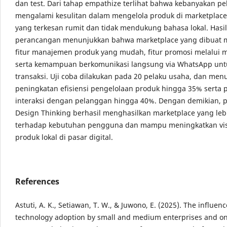
dan test. Dari tahap empathize terlihat bahwa kebanyakan p
mengalami kesulitan dalam mengelola produk di marketpla
yang terkesan rumit dan tidak mendukung bahasa lokal. Hasil
perancangan menunjukkan bahwa marketplace yang dibuat m
fitur manajemen produk yang mudah, fitur promosi melalui m
serta kemampuan berkomunikasi langsung via WhatsApp unt
transaksi. Uji coba dilakukan pada 20 pelaku usaha, dan men
peningkatan efisiensi pengelolaan produk hingga 35% serta 
interaksi dengan pelanggan hingga 40%. Dengan demikian, 
Design Thinking berhasil menghasilkan marketplace yang leb
terhadap kebutuhan pengguna dan mampu meningkatkan visi
produk lokal di pasar digital.
References
Astuti, A. K., Setiawan, T. W., & Juwono, E. (2025). The influenc
technology adoption by small and medium enterprises and on