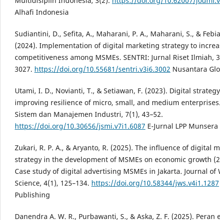
Multidisiplin Indonesia, 3(2).
https://doi.org/10.62007/joumi.v
Alhafi Indonesia
Sudiantini, D., Sefita, A., Maharani, P. A., Maharani, S., & Febia
(2024). Implementation of digital marketing strategy to incre
competitiveness among MSMEs. SENTRI: Jurnal Riset Ilmiah, 3
3027.
https://doi.org/10.55681/sentri.v3i6.3002
Nusantara Glo
Utami, I. D., Novianti, T., & Setiawan, F. (2023). Digital strategy
improving resilience of micro, small, and medium enterprises.
Sistem dan Manajemen Industri, 7(1), 43–52.
https://doi.org/10.30656/jsmi.v7i1.6087
E-Jurnal LPP Munsera
Zukari, R. P. A., & Aryanto, R. (2025). The influence of digital 
strategy in the development of MSMEs on economic growth (2
Case study of digital advertising MSMEs in Jakarta. Journal of
Science, 4(1), 125–134.
https://doi.org/10.58344/jws.v4i1.1287
Publishing
Danendra A. W. R., Purbawanti, S., & Aska, Z. F. (2025). Pera