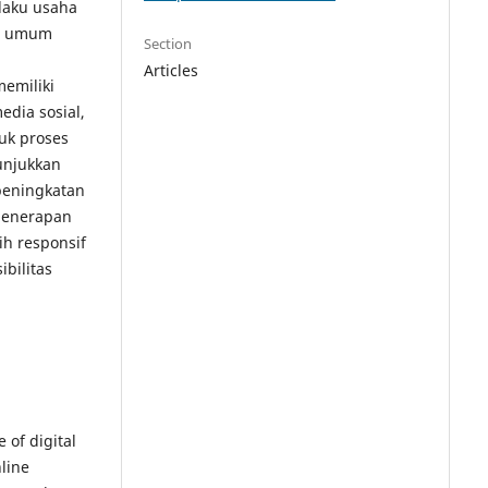
elaku usaha
ce umum
Section
Articles
emiliki
edia sosial,
uk proses
unjukkan
peningkatan
penerapan
ih responsif
bilitas
e of digital
line