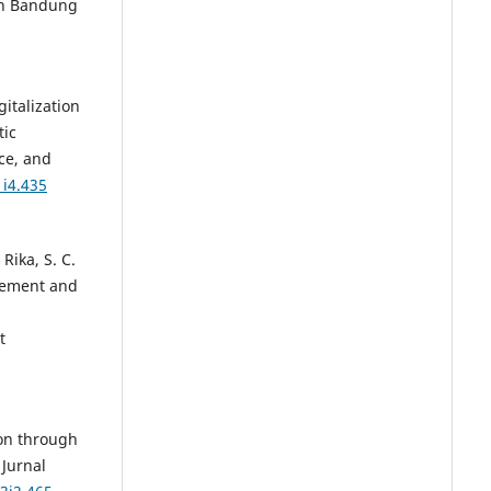
in Bandung
gitalization
tic
ce, and
1i4.435
 Rika, S. C.
agement and
t
ion through
 Jurnal