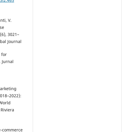
3i2.465
nti, V.
ase
(6), 3021–
bal Journal
 for
 Jurnal
marketing
018–2022):
 World
Riviera
n e-commerce