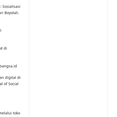
: Sosialisasi
i Boyolali.
l
M di
bangsa.id
n digital di
l of Social
melalui toko