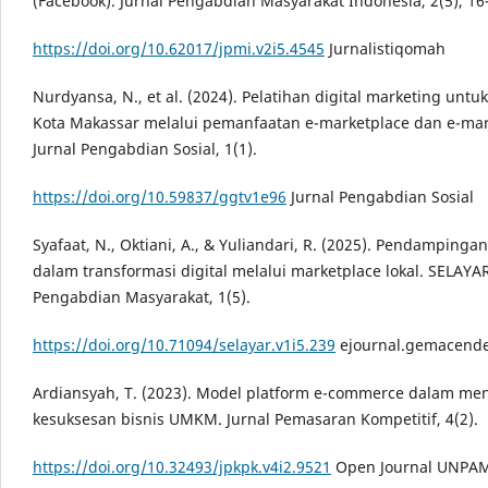
(Facebook). Jurnal Pengabdian Masyarakat Indonesia, 2(5), 16
https://doi.org/10.62017/jpmi.v2i5.4545
Jurnalistiqomah
Nurdyansa, N., et al. (2024). Pelatihan digital marketing unt
Kota Makassar melalui pemanfaatan e-marketplace dan e-mar
Jurnal Pengabdian Sosial, 1(1).
https://doi.org/10.59837/ggtv1e96
Jurnal Pengabdian Sosial
Syafaat, N., Oktiani, A., & Yuliandari, R. (2025). Pendampin
dalam transformasi digital melalui marketplace lokal. SELAYAR
Pengabdian Masyarakat, 1(5).
https://doi.org/10.71094/selayar.v1i5.239
ejournal.gemacende
Ardiansyah, T. (2023). Model platform e-commerce dalam m
kesuksesan bisnis UMKM. Jurnal Pemasaran Kompetitif, 4(2).
https://doi.org/10.32493/jpkpk.v4i2.9521
Open Journal UNPA