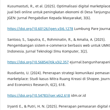
Kusumastuti, R., et al. (2025). Optimalisasi digital marketplace
jual beli online untuk peningkatan ekonomi di Desa Tanjungsar
JGEN: Jurnal Pengabdian Kepada Masyarakat, 3(6).
https://doi.org/10.60126/jgen.v3i6.1278
Lumbung Pare Journa
Santoso, S., Saputra, E., Rohminatin, R., & Amalia, A. (2025).
Pengembangan sistem e-commerce berbasis web untuk UMK
Indonesia. Jurnal Teknologi Ilmu Komputer, 3(2).
https://doi.org/10.56854/jtik.v3i2.357
ejurnal.bangunharapan
Rusdianto, U. (2024). Penerapan strategi komunikasi pemasara
marketplace: Studi kasus Mitra Ruang Kreasi di Shopee. Journa
and Economics Research, 6(2), 618.
https://doi.org/10.54783/jser.v6i2.618
idm.or.id
Iryanti E., & Putri, H. N. (2025). Penerapan pemasaran digital 