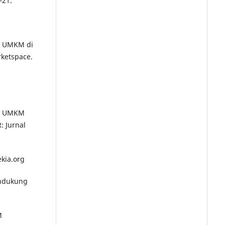
–21.
uk UMKM di
ketspace.
gan UMKM
: Jurnal
kia.org
endukung
M