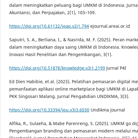
dalam meningkatkan peluang bagi UMKM di Indonesia. Jurna
Akuntansi, dan Perpajakan, 2(1), 103–109.
https://doi.org/10.61132/jeap.v2i1.794
ejournal.areai.or.id
Saputri, S. A., Berliana, I., & Nasrida, M. F. (2025). Peran mark
dalam meningkatkan daya saing UMKM di Indonesia. Knowled
Inovasi Hasil Penelitian dan Pengembangan, 3(1).
https://doi.org/10.51878/knowledge.v3i1.2199
Jurnal P4I
Ed Dien Habibie, et al. (2023). Pelatihan pemasaran digital me
pemanfaatan aplikasi online marketplace bagi UMKM di Lapa
PKK Singosari Malang. Jurnal Pengabdian UNDIKMA, 3(3).
https://doi.org/10.33394/jpu.v3i3.6030
Undikma Journal
Alfika, R., Sulaeha, & Mabe Parenreng, S. (2025). UMKM go dig
Pengembangan branding dan pemasaran modern melalui ma