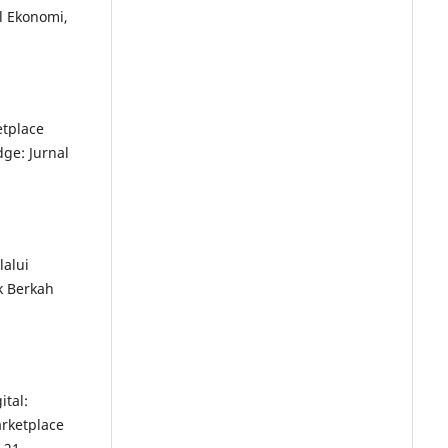
l Ekonomi,
etplace
ge: Jurnal
lalui
k Berkah
ital:
rketplace