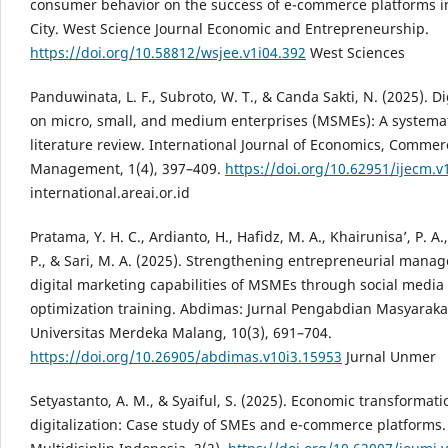
consumer behavior on the success of e-commerce platforms 
City. West Science Journal Economic and Entrepreneurship.
https://doi.org/10.58812/wsjee.v1i04.392
West Sciences
Panduwinata, L. F., Subroto, W. T., & Canda Sakti, N. (2025). Di
on micro, small, and medium enterprises (MSMEs): A systema
literature review. International Journal of Economics, Commer
Management, 1(4), 397–409.
https://doi.org/10.62951/ijecm.v
international.areai.or.id
Pratama, Y. H. C., Ardianto, H., Hafidz, M. A., Khairunisa’, P. A.,
P., & Sari, M. A. (2025). Strengthening entrepreneurial man
digital marketing capabilities of MSMEs through social media
optimization training. Abdimas: Jurnal Pengabdian Masyaraka
Universitas Merdeka Malang, 10(3), 691–704.
https://doi.org/10.26905/abdimas.v10i3.15953
Jurnal Unmer
Setyastanto, A. M., & Syaiful, S. (2025). Economic transformat
digitalization: Case study of SMEs and e-commerce platforms.