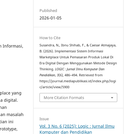
Published
2026-01-05
How to Cite
m Informasi,
Susandra, N., Ibnu Shihab, F., & Caesar Atmajaya,
B. (2026). Implementasi Sistem Informasi
Marketplace Untuk Pemasaran Produk Lokal Di
Era Digital Dengan Menggunakan Metode Design
Thinking.
LOGIC : Jurnal Ilmu Komputer Dan
Pendidikan
,
3
(6), 486–494. Retrieved from
https://journal.mediapublikasi.id/index.php/logi
c/article/view/5900
tplace yang
More Citation Formats
 digital.
han
gan masalah
Issue
ian ini
Vol. 3 No. 6 (2025): Logic : Jurnal Ilmu
rototype,
Komputer dan Pendidikan