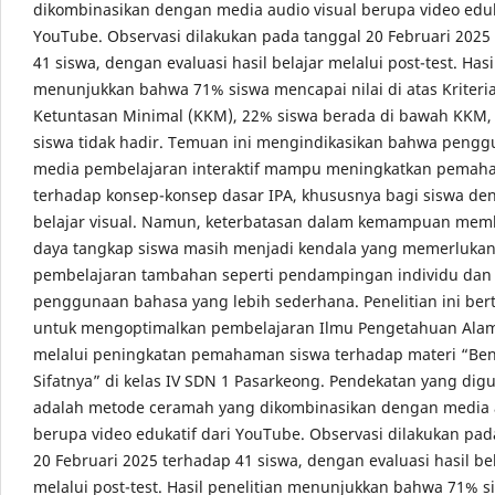
dikombinasikan dengan media audio visual berupa video eduk
YouTube. Observasi dilakukan pada tanggal 20 Februari 2025
41 siswa, dengan evaluasi hasil belajar melalui post-test. Hasi
menunjukkan bahwa 71% siswa mencapai nilai di atas Kriteri
Ketuntasan Minimal (KKM), 22% siswa berada di bawah KKM,
siswa tidak hadir. Temuan ini mengindikasikan bahwa peng
media pembelajaran interaktif mampu meningkatkan pemah
terhadap konsep-konsep dasar IPA, khususnya bagi siswa de
belajar visual. Namun, keterbatasan dalam kemampuan mem
daya tangkap siswa masih menjadi kendala yang memerlukan 
pembelajaran tambahan seperti pendampingan individu dan
penggunaan bahasa yang lebih sederhana. Penelitian ini ber
untuk mengoptimalkan pembelajaran Ilmu Pengetahuan Alam
melalui peningkatan pemahaman siswa terhadap materi “Be
Sifatnya” di kelas IV SDN 1 Pasarkeong. Pendekatan yang dig
adalah metode ceramah yang dikombinasikan dengan media a
berupa video edukatif dari YouTube. Observasi dilakukan pad
20 Februari 2025 terhadap 41 siswa, dengan evaluasi hasil be
melalui post-test. Hasil penelitian menunjukkan bahwa 71% s