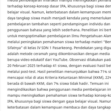
media pembelajaran interaktif mampu meningkatkan pemah
terhadap konsep-konsep dasar IPA, khususnya bagi siswa de
belajar visual. Namun, keterbatasan dalam kemampuan mem
daya tangkap siswa masih menjadi kendala yang memerlukan 
pembelajaran tambahan seperti pendampingan individu dan
penggunaan bahasa yang lebih sederhana. Penelitian ini ber
untuk mengoptimalkan pembelajaran Ilmu Pengetahuan Alam
melalui peningkatan pemahaman siswa terhadap materi “Be
Sifatnya” di kelas IV SDN 1 Pasarkeong. Pendekatan yang dig
adalah metode ceramah yang dikombinasikan dengan media a
berupa video edukatif dari YouTube. Observasi dilakukan pad
20 Februari 2025 terhadap 41 siswa, dengan evaluasi hasil be
melalui post-test. Hasil penelitian menunjukkan bahwa 71% s
mencapai nilai di atas Kriteria Ketuntasan Minimal (KKM), 22
berada di bawah KKM, dan 7% siswa tidak hadir. Temuan ini
mengindikasikan bahwa penggunaan media pembelajaran int
mampu meningkatkan pemahaman siswa terhadap konsep-ko
IPA, khususnya bagi siswa dengan gaya belajar visual. Namun
keterbatasan dalam kemampuan membaca dan daya tangkap