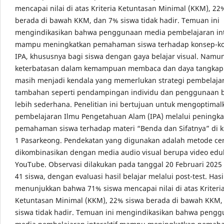
mencapai nilai di atas Kriteria Ketuntasan Minimal (KKM), 22
berada di bawah KKM, dan 7% siswa tidak hadir. Temuan ini
mengindikasikan bahwa penggunaan media pembelajaran int
mampu meningkatkan pemahaman siswa terhadap konsep-ko
IPA, khususnya bagi siswa dengan gaya belajar visual. Namun
keterbatasan dalam kemampuan membaca dan daya tangkap
masih menjadi kendala yang memerlukan strategi pembelaja
tambahan seperti pendampingan individu dan penggunaan 
lebih sederhana. Penelitian ini bertujuan untuk mengoptimal
pembelajaran Ilmu Pengetahuan Alam (IPA) melalui peningka
pemahaman siswa terhadap materi “Benda dan Sifatnya” di k
1 Pasarkeong. Pendekatan yang digunakan adalah metode c
dikombinasikan dengan media audio visual berupa video eduk
YouTube. Observasi dilakukan pada tanggal 20 Februari 2025
41 siswa, dengan evaluasi hasil belajar melalui post-test. Hasi
menunjukkan bahwa 71% siswa mencapai nilai di atas Kriteri
Ketuntasan Minimal (KKM), 22% siswa berada di bawah KKM,
siswa tidak hadir. Temuan ini mengindikasikan bahwa peng