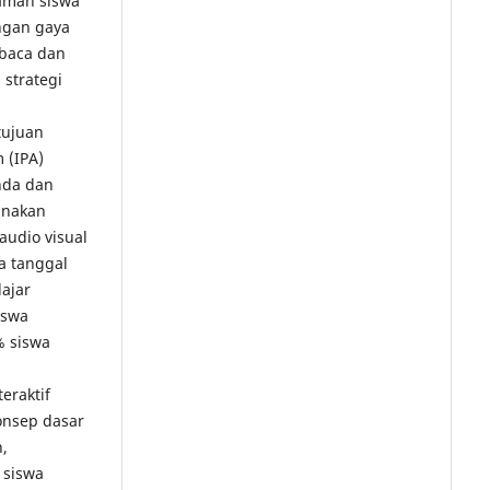
aman siswa
ngan gaya
baca dan
strategi
tujuan
 (IPA)
nda dan
unakan
udio visual
a tanggal
lajar
iswa
% siswa
eraktif
nsep dasar
,
 siswa