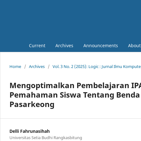
Current
Archives
Announcements
Abou
Home
/
Archives
/
Vol. 3 No. 2 (2025): Logic : Jurnal Ilmu Komput
Mengoptimalkan Pembelajaran IP
Pemahaman Siswa Tentang Benda D
Pasarkeong
Delli Fahrunasihah
Universitas Setia Budhi Rangkasbitung