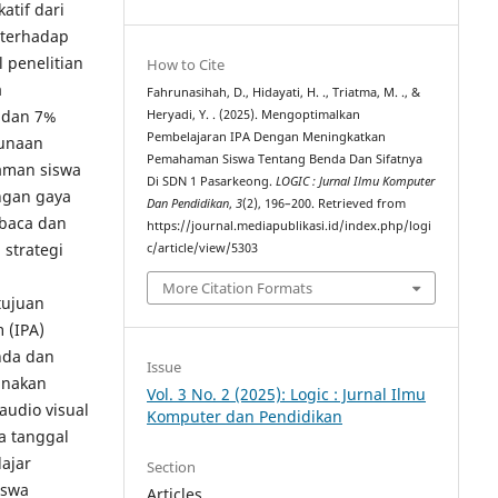
atif dari
 terhadap
l penelitian
How to Cite
a
Fahrunasihah, D., Hidayati, H. ., Triatma, M. ., &
 dan 7%
Heryadi, Y. . (2025). Mengoptimalkan
Pembelajaran IPA Dengan Meningkatkan
gunaan
Pemahaman Siswa Tentang Benda Dan Sifatnya
aman siswa
Di SDN 1 Pasarkeong.
LOGIC : Jurnal Ilmu Komputer
ngan gaya
Dan Pendidikan
,
3
(2), 196–200. Retrieved from
baca dan
https://journal.mediapublikasi.id/index.php/logi
strategi
c/article/view/5303
More Citation Formats
tujuan
 (IPA)
nda dan
Issue
unakan
Vol. 3 No. 2 (2025): Logic : Jurnal Ilmu
udio visual
Komputer dan Pendidikan
a tanggal
lajar
Section
iswa
Articles