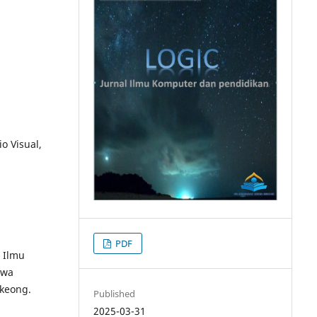
o Visual,
PDF
 Ilmu
swa
rkeong.
Published
2025-03-31