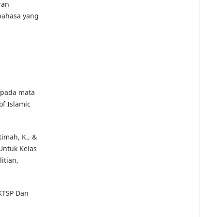
ran
bahasa yang
 pada mata
of Islamic
timah, K., &
 Untuk Kelas
itian,
 KTSP Dan