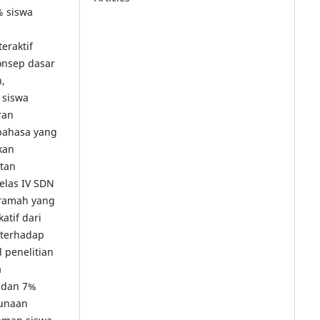
% siswa
eraktif
nsep dasar
,
 siswa
ran
bahasa yang
kan
tan
elas IV SDN
eramah yang
atif dari
 terhadap
l penelitian
a
 dan 7%
gunaan