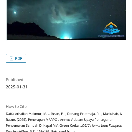
PDF
Published
2025-01-31
How to Cite
Daffa Athallah Makmur, M. ., Ihsan, F. ., Danang Priatmaja, R. ., Masluhah, &
Ratno. (2025). Penerapan MARPOL Annex V dalam Upaya Pencegahan
Pencemaran Sampah Di Kapal MV. Green Kotka.
LOGIC : Jurnal Ilmu Komputer
Dan Pendidikan
,
3
(1), 159–163. Retrieved from