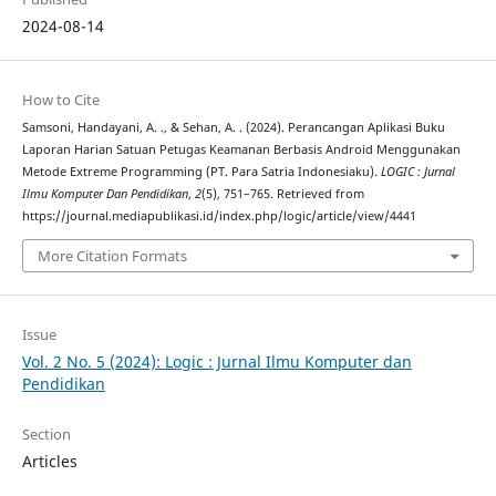
2024-08-14
How to Cite
Samsoni, Handayani, A. ., & Sehan, A. . (2024). Perancangan Aplikasi Buku
Laporan Harian Satuan Petugas Keamanan Berbasis Android Menggunakan
Metode Extreme Programming (PT. Para Satria Indonesiaku).
LOGIC : Jurnal
Ilmu Komputer Dan Pendidikan
,
2
(5), 751–765. Retrieved from
https://journal.mediapublikasi.id/index.php/logic/article/view/4441
More Citation Formats
Issue
Vol. 2 No. 5 (2024): Logic : Jurnal Ilmu Komputer dan
Pendidikan
Section
Articles