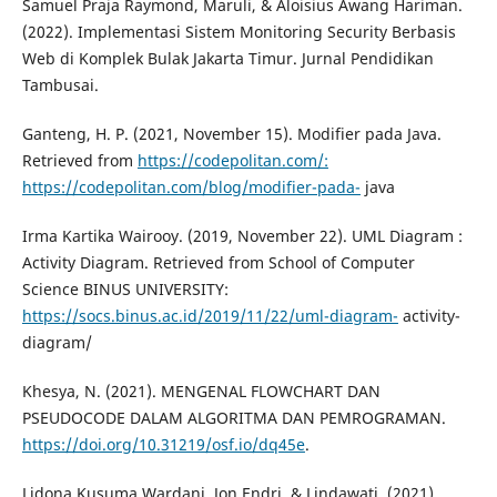
Samuel Praja Raymond, Maruli, & Aloisius Awang Hariman.
(2022). Implementasi Sistem Monitoring Security Berbasis
Web di Komplek Bulak Jakarta Timur. Jurnal Pendidikan
Tambusai.
Ganteng, H. P. (2021, November 15). Modifier pada Java.
Retrieved from
https://codepolitan.com/:
https://codepolitan.com/blog/modifier-pada-
java
Irma Kartika Wairooy. (2019, November 22). UML Diagram :
Activity Diagram. Retrieved from School of Computer
Science BINUS UNIVERSITY:
https://socs.binus.ac.id/2019/11/22/uml-diagram-
activity-
diagram/
Khesya, N. (2021). MENGENAL FLOWCHART DAN
PSEUDOCODE DALAM ALGORITMA DAN PEMROGRAMAN.
https://doi.org/10.31219/osf.io/dq45e
.
Lidona Kusuma Wardani, Jon Endri, & Lindawati. (2021).