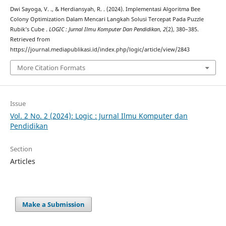
Dwi Sayoga, V. ., & Herdiansyah, R. . (2024). Implementasi Algoritma Bee
Colony Optimization Dalam Mencari Langkah Solusi Tercepat Pada Puzzle
Rubik’s Cube .
LOGIC : Jurnal Ilmu Komputer Dan Pendidikan
,
2
(2), 380–385.
Retrieved from
https://journal.mediapublikasi.id/index.php/logic/article/view/2843
More Citation Formats
Issue
Vol. 2 No. 2 (2024): Logic : Jurnal Ilmu Komputer dan
Pendidikan
Section
Articles
Make a Submission