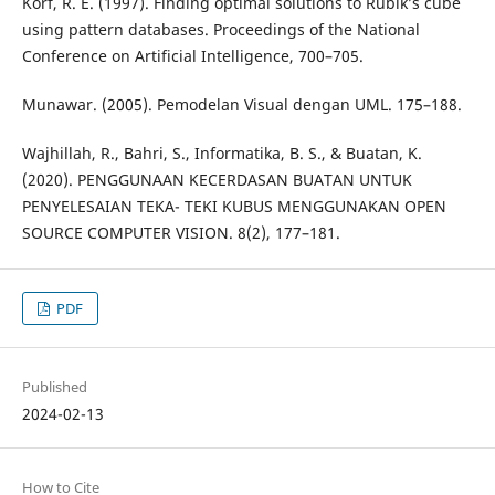
Korf, R. E. (1997). Finding optimal solutions to Rubik’s cube
using pattern databases. Proceedings of the National
Conference on Artificial Intelligence, 700–705.
Munawar. (2005). Pemodelan Visual dengan UML. 175–188.
Wajhillah, R., Bahri, S., Informatika, B. S., & Buatan, K.
(2020). PENGGUNAAN KECERDASAN BUATAN UNTUK
PENYELESAIAN TEKA- TEKI KUBUS MENGGUNAKAN OPEN
SOURCE COMPUTER VISION. 8(2), 177–181.
PDF
Published
2024-02-13
How to Cite