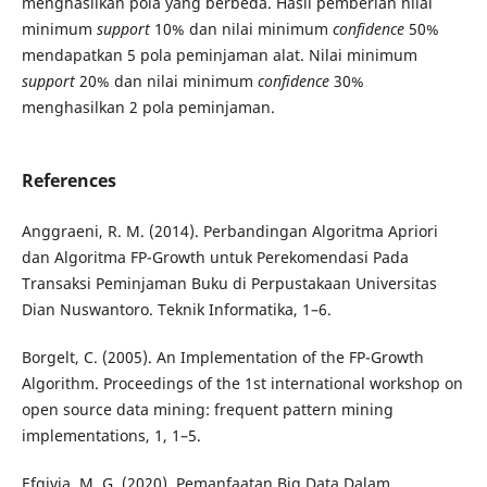
menghasilkan pola yang berbeda. Hasil pemberian nilai
minimum
support
10% dan nilai minimum
confidence
50%
mendapatkan 5 pola peminjaman alat. Nilai minimum
support
20% dan nilai minimum
confidence
30%
menghasilkan 2 pola peminjaman.
References
Anggraeni, R. M. (2014). Perbandingan Algoritma Apriori
dan Algoritma FP-Growth untuk Perekomendasi Pada
Transaksi Peminjaman Buku di Perpustakaan Universitas
Dian Nuswantoro. Teknik Informatika, 1–6.
Borgelt, C. (2005). An Implementation of the FP-Growth
Algorithm. Proceedings of the 1st international workshop on
open source data mining: frequent pattern mining
implementations, 1, 1–5.
Efgivia, M. G. (2020). Pemanfaatan Big Data Dalam