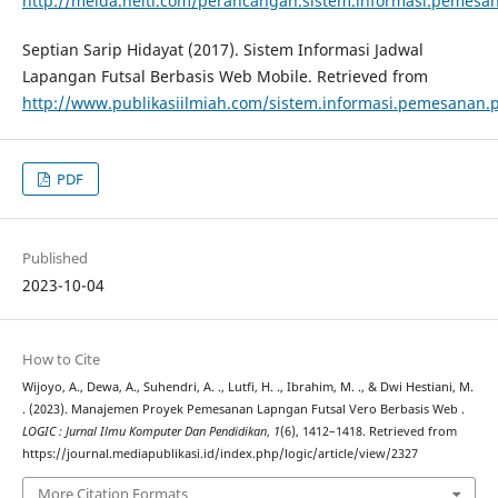
http://meida.nelti.com/perancangan.sistem.informasi.pemesa
Septian Sarip Hidayat (2017). Sistem Informasi Jadwal
Lapangan Futsal Berbasis Web Mobile. Retrieved from
http://www.publikasiilmiah.com/sistem.informasi.pemesanan.
PDF
Published
2023-10-04
How to Cite
Wijoyo, A., Dewa, A., Suhendri, A. ., Lutfi, H. ., Ibrahim, M. ., & Dwi Hestiani, M.
. (2023). Manajemen Proyek Pemesanan Lapngan Futsal Vero Berbasis Web .
LOGIC : Jurnal Ilmu Komputer Dan Pendidikan
,
1
(6), 1412–1418. Retrieved from
https://journal.mediapublikasi.id/index.php/logic/article/view/2327
More Citation Formats