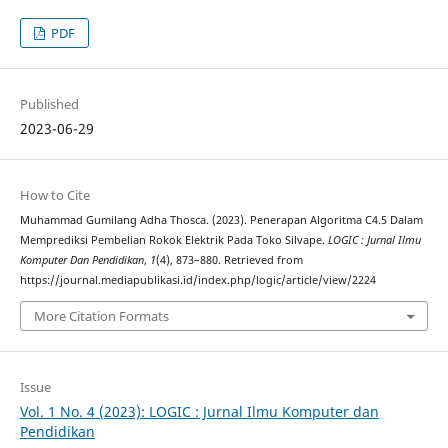
PDF
Published
2023-06-29
How to Cite
Muhammad Gumilang Adha Thosca. (2023). Penerapan Algoritma C4.5 Dalam
Memprediksi Pembelian Rokok Elektrik Pada Toko Silvape.
LOGIC : Jurnal Ilmu
Komputer Dan Pendidikan
,
1
(4), 873–880. Retrieved from
https://journal.mediapublikasi.id/index.php/logic/article/view/2224
More Citation Formats
Issue
Vol. 1 No. 4 (2023): LOGIC : Jurnal Ilmu Komputer dan
Pendidikan