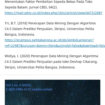
Menentukan Faktor Pembelian Sepeda Bekas Pada Toko
Sepeda Batam. Jurnal CBIS, 04(2).
https://mail.pbtv.co.id/index.php/cbis/article/view/4473/2087
Tri, B.T. (2018) Penerapan Data Mining Dengan Algoritma
C4.5 Dalam Prediksi Penjualan, Skripsi, Universitas Pelita
Bangsa, Indonesia.
https://ecampus.pelitabangsa.ac.id/pb/AmbilLampiran?
ref=22987&jurusan=&jenis=Item&usingId=false&download=false
Widiya, I. (2020) Penerapan Data Mining Dengan Algoritma
C4.5 Dalam Prediksi Penjualan pada toko Deshop Cikarang,
Skripsi, Universitas Pelita Bangsa, Indonesia.