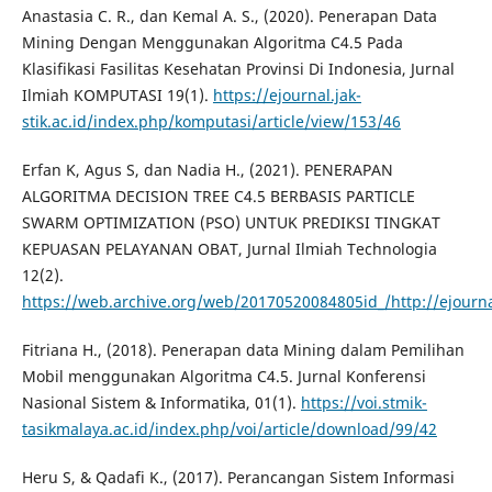
Anastasia C. R., dan Kemal A. S., (2020). Penerapan Data
Mining Dengan Menggunakan Algoritma C4.5 Pada
Klasifikasi Fasilitas Kesehatan Provinsi Di Indonesia, Jurnal
Ilmiah KOMPUTASI 19(1).
https://ejournal.jak-
stik.ac.id/index.php/komputasi/article/view/153/46
Erfan K, Agus S, dan Nadia H., (2021). PENERAPAN
ALGORITMA DECISION TREE C4.5 BERBASIS PARTICLE
SWARM OPTIMIZATION (PSO) UNTUK PREDIKSI TINGKAT
KEPUASAN PELAYANAN OBAT, Jurnal Ilmiah Technologia
12(2).
https://web.archive.org/web/20170520084805id_/http://ejourna
Fitriana H., (2018). Penerapan data Mining dalam Pemilihan
Mobil menggunakan Algoritma C4.5. Jurnal Konferensi
Nasional Sistem & Informatika, 01(1).
https://voi.stmik-
tasikmalaya.ac.id/index.php/voi/article/download/99/42
Heru S, & Qadafi K., (2017). Perancangan Sistem Informasi