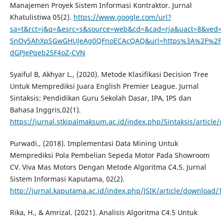
Manajemen Proyek Sistem Informasi Kontraktor. Jurnal
Khatulistiwa 05(2).
https://www.google.com/url?
sa=t&rct=j&q=&esrc=s&source=web&cd=&cad=rja&uact=8&ved
SnOv5AhXpSGwGHUJeAg0QFnoECAcQAQ&url=https%3A%2F%2Fejo
dGPJePqeb25F4oZ-CVN
Syaiful B, Akhyar L., (2020). Metode Klasifikasi Decision Tree
Untuk Memprediksi Juara English Premier League. Jurnal
Sintaksis: Pendidikan Guru Sekolah Dasar, IPA, IPS dan
Bahasa Inggris,02(1).
https://jurnal.stkipalmaksum.ac.id/index.php/Sintaksis/articl
Purwadi., (2018). Implementasi Data Mining Untuk
Memprediksi Pola Pembelian Sepeda Motor Pada Showroom
CV. Viva Mas Motors Dengan Metode Algoritma C4.5. Jurnal
Sistem Informasi Kaputama, 02(2).
http://jurnal.kaputama.ac.id/index.php/JSIK/article/download/
Rika, H., & Amrizal. (2021). Analisis Algoritma C4.5 Untuk