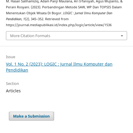
M. Hasan Salihamiziq, Adam Panji Maulana, Ari Irfansyah, Agus Mujianto, &
Perani Rosyani. (2023). Perbandingan Metode SAW, WP Dan TOPSIS Dalam
Menentukan Objek Wisata Di Bogor.
LOGIC : Jurnal Ilmu Komputer Dan
Pendidikan
,
1
(2), 345–352. Retrieved from
https://journal.mediapublikasi.id/index.php/logic/article/view/1536
More Citation Formats
Issue
Vol. 1 No. 2 (2023): LOGIC : Jurnal Ilmu Komputer dan
Pendidikan
Section
Articles
Make a Submission