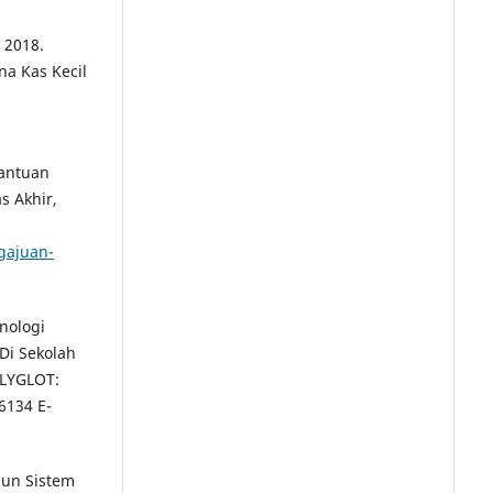
 2018.
a Kas Kecil
Bantuan
s Akhir,
gajuan-
nologi
Di Sekolah
LYGLOT:
-6134 E-
gun Sistem