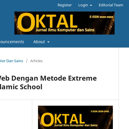
Register
Login
Editorial Team
ouncements
About
uter Dan Sains
/
Articles
Web Dengan Metode Extreme
lamic School