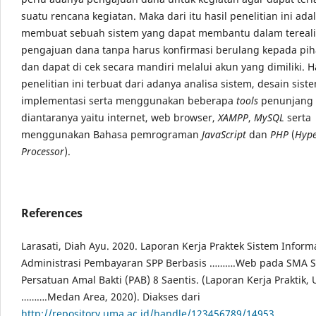
suatu rencana kegiatan. Maka dari itu hasil penelitian ini ada
membuat sebuah sistem yang dapat membantu dalam tereali
pengajuan dana tanpa harus konfirmasi berulang kepada pi
dan dapat di cek secara mandiri melalui akun yang dimiliki. H
penelitian ini terbuat dari adanya analisa sistem, desain sist
implementasi serta menggunakan beberapa
tools
penunjang 
diantaranya yaitu internet, web browser,
XAMPP
,
MySQL
serta
menggunakan Bahasa pemrograman
JavaScript
dan
PHP
(
Hype
Processor
).
References
Larasati, Diah Ayu. 2020. Laporan Kerja Praktek Sistem Inform
Administrasi Pembayaran SPP Berbasis ……….Web pada SMA 
Persatuan Amal Bakti (PAB) 8 Saentis. (Laporan Kerja Praktik, 
……….Medan Area, 2020). Diakses dari
http://repository.uma.ac.id/handle/123456789/14953