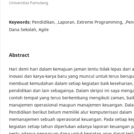
Universitas Pamulang
Keywords:
Pendidikan, ,Laporan, Extreme Programming, ,Pe
Dana Sekolah, Agile
Abstract
Hari demi hari dalam kemajuan jaman tentu tidak lepas dari 
inovasi dan karya-karya baru yang muncul untuk terus berup
membuat kemudahan dalam setiap kegiatan baik keseharian, 
pendidikan dan lain sebagainya. Dalam skripsi ini saya meng
contoh tempat yang terus berkembang mengikuti zaman, bai
manajemen operasional maupun manajemen keuangan. Dalam
Pendidikan berikut belum memiliki alur komputerisasi dalam
memanajemen sebuah operasional keuangan. Pada setiap ke
kegiatan setiap tahun diperlukan adanya laporan keuangan 
perlu adanya pengajuan dana untuk kegiatan agar dapat ter