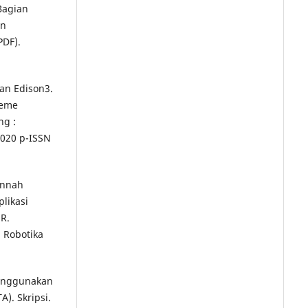
Bagian
in
PDF).
an Edison3.
reme
ng :
2020 p-ISSN
annah
likasi
R.
n Robotika
Menggunakan
. Skripsi.