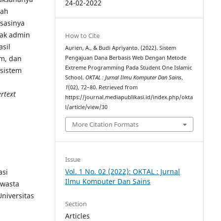
24-02-2022
lah
sasinya
hak admin
How to Cite
asil
Aurien, A., & Budi Apriyanto. (2022). Sistem
em, dan
Pengajuan Dana Berbasis Web Dengan Metode
Extreme Programming Pada Student One Islamic
sistem
School.
OKTAL : Jurnal Ilmu Komputer Dan Sains
,
1
(02), 72–80. Retrieved from
rtext
https://journal.mediapublikasi.id/index.php/okta
l/article/view/30
More Citation Formats
Issue
Vol. 1 No. 02 (2022): OKTAL : Jurnal
asi
Ilmu Komputer Dan Sains
Swasta
Universitas
Section
Articles