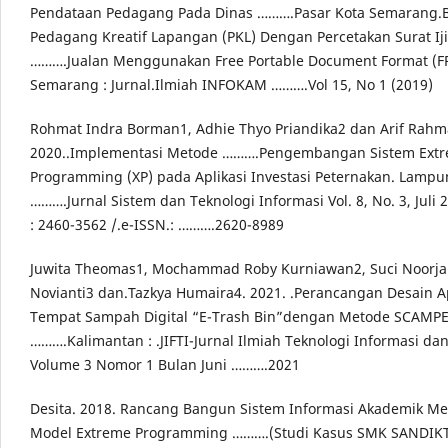
Pendataan Pedagang Pada Dinas ……….Pasar Kota Semarang.
Pedagang Kreatif Lapangan (PKL) Dengan Percetakan Surat Ij
……….Jualan Menggunakan Free Portable Document Format (F
Semarang : Jurnal.Ilmiah INFOKAM ……….Vol 15, No 1 (2019)
Rohmat Indra Borman1, Adhie Thyo Priandika2 dan Arif Rahm
2020..Implementasi Metode ……….Pengembangan Sistem Ext
Programming (XP) pada Aplikasi Investasi Peternakan. Lampu
……….Jurnal Sistem dan Teknologi Informasi Vol. 8, No. 3, Juli 
: 2460-3562 /.e-ISSN.: ……….2620-8989
Juwita Theomas1, Mochammad Roby Kurniawan2, Suci Noorj
Novianti3 dan.Tazkya Humaira4. 2021. .Perancangan Desain Ap
Tempat Sampah Digital “E-Trash Bin”dengan Metode SCAMPE
……….Kalimantan : .JIFTI-Jurnal Ilmiah Teknologi Informasi da
Volume 3 Nomor 1 Bulan Juni ……….2021
Desita. 2018. Rancang Bangun Sistem Informasi Akademik 
Model Extreme Programming ……….(Studi Kasus SMK SANDIKTA)