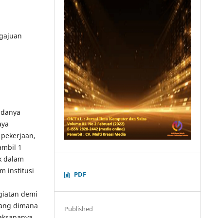
ngajuan
adanya
aya
pekerjaan,
ambil 1
k dalam
 institusi
PDF
giatan demi
yang dimana
Published
laksananya