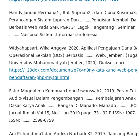
Handy Januar Permana1 , Ruli Supriati2 , dan Diona Kusuma3.
Perancangan Sistem Laporan Dan ……….Pengisian Kembali Dan
Berbasis Web Pada SMK PGRI 31 Legok. Tangerang : Seminar
……….Nasional Sistem .Informasi.Indonesia
Widyahapsari, Wika Anggya. 2020. Aplikasi Pengajuan Dana 
Operasional Sekolah (BOS) Berbasis ……….Web. Jember : (Tuga
Universitas Muhammadiyah Jember, 2020). Diakses dari
https://123dok.com/document/q7o4n9ny-kata-kunci-web-pen
pendaftaran-php-mysql.html
Ester Magdalena Kembuan1 dan Irwansyah2. 2019. Peran Tek
Audio-Visual Dalam Pengembangan ……….Pembelajaran Anak 
Dasar Karya Anak ……….Bangsa Di Manado. Manado : ……….PO
Jurnal Ilmiah Vol 15, No 1 Jan 2019 page: 73 - 92 P-ISSN: 1907
ISSN: ……….2598-6759
Adi Prihandono1 dan Andika Nurhadi K2. 2019. Rancang Ban