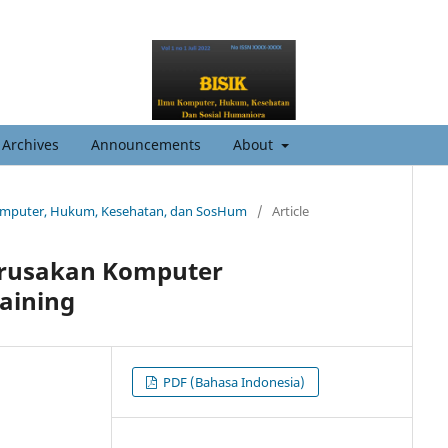
Archives
Announcements
About
mu Komputer, Hukum, Kesehatan, dan SosHum
/
Article
erusakan Komputer
aining
PDF (Bahasa Indonesia)