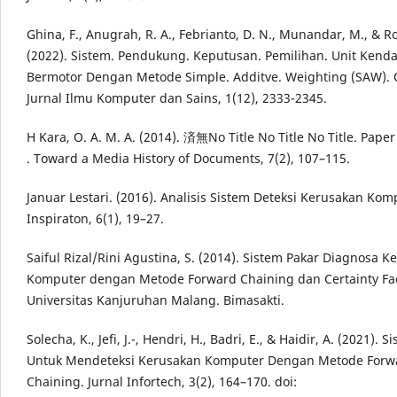
Ghina, F., Anugrah, R. A., Febrianto, D. N., Munandar, M., & Ro
(2022). Sistem. Pendukung. Keputusan. Pemilihan. Unit Kend
Bermotor Dengan Metode Simple. Additve. Weighting (SAW). 
Jurnal Ilmu Komputer dan Sains, 1(12), 2333-2345.
H Kara, O. A. M. A. (2014). 済無No Title No Title No Title. Pap
. Toward a Media History of Documents, 7(2), 107–115.
Januar Lestari. (2016). Analisis Sistem Deteksi Kerusakan Kom
Inspiraton, 6(1), 19–27.
Saiful Rizal/Rini Agustina, S. (2014). Sistem Pakar Diagnosa 
Komputer dengan Metode Forward Chaining dan Certainty Fac
Universitas Kanjuruhan Malang. Bimasakti.
Solecha, K., Jefi, J.-, Hendri, H., Badri, E., & Haidir, A. (2021). 
Untuk Mendeteksi Kerusakan Komputer Dengan Metode Forw
Chaining. Jurnal Infortech, 3(2), 164–170. doi: