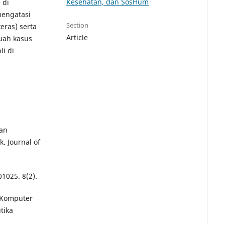
Kesehatan, dan SosHum
 di
mengatasi
Section
eras) serta
Article
uah kasus
li di
aan
. Journal of
01025. 8(2).
n Komputer
tika