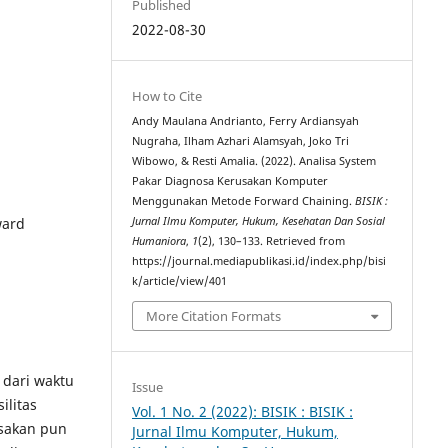
Published
2022-08-30
How to Cite
Andy Maulana Andrianto, Ferry Ardiansyah
Nugraha, Ilham Azhari Alamsyah, Joko Tri
Wibowo, & Resti Amalia. (2022). Analisa System
Pakar Diagnosa Kerusakan Komputer
Menggunakan Metode Forward Chaining.
BISIK :
ward
Jurnal Ilmu Komputer, Hukum, Kesehatan Dan Sosial
Humaniora
,
1
(2), 130–133. Retrieved from
https://journal.mediapublikasi.id/index.php/bisi
k/article/view/401
More Citation Formats
 dari waktu
Issue
ilitas
Vol. 1 No. 2 (2022): BISIK : BISIK :
usakan pun
Jurnal Ilmu Komputer, Hukum,