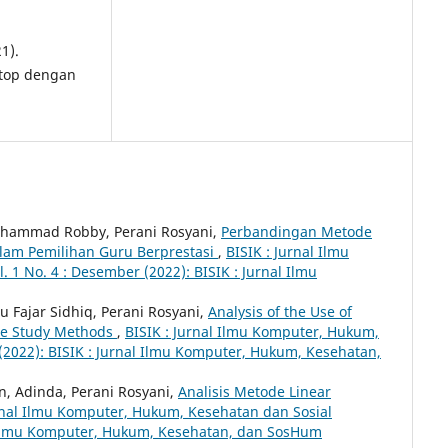
21).
ptop dengan
 Muhammad Robby, Perani Rosyani,
Perbandingan Metode
alam Pemilihan Guru Berprestasi
,
BISIK : Jurnal Ilmu
1 No. 4 : Desember (2022): BISIK : Jurnal Ilmu
u Fajar Sidhiq, Perani Rosyani,
Analysis of the Use of
ture Study Methods
,
BISIK : Jurnal Ilmu Komputer, Hukum,
 (2022): BISIK : Jurnal Ilmu Komputer, Hukum, Kesehatan,
, Adinda, Perani Rosyani,
Analisis Metode Linear
urnal Ilmu Komputer, Hukum, Kesehatan dan Sosial
al Ilmu Komputer, Hukum, Kesehatan, dan SosHum