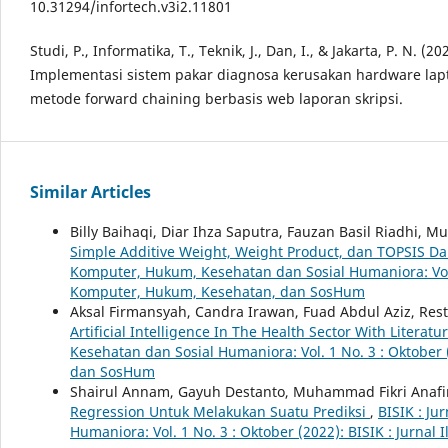
10.31294/infortech.v3i2.11801
Studi, P., Informatika, T., Teknik, J., Dan, I., & Jakarta, P. N. (20
Implementasi sistem pakar diagnosa kerusakan hardware la
metode forward chaining berbasis web laporan skripsi.
Similar Articles
Billy Baihaqi, Diar Ihza Saputra, Fauzan Basil Riadhi,
Simple Additive Weight, Weight Product, dan TOPSIS D
Komputer, Hukum, Kesehatan dan Sosial Humaniora: Vol. 
Komputer, Hukum, Kesehatan, dan SosHum
Aksal Firmansyah, Candra Irawan, Fuad Abdul Aziz, Rest
Artificial Intelligence In The Health Sector With Litera
Kesehatan dan Sosial Humaniora: Vol. 1 No. 3 : Oktober
dan SosHum
Shairul Annam, Gayuh Destanto, Muhammad Fikri Anafin
Regression Untuk Melakukan Suatu Prediksi
,
BISIK : J
Humaniora: Vol. 1 No. 3 : Oktober (2022): BISIK : Jurn