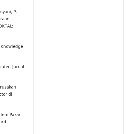
syani, P.
araan
OKTAL:
er Knowledge
puter. Jurnal
Kerusakan
tor di
Sistem Pakar
ard