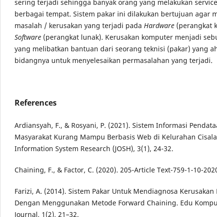
sering terjadi sehingga banyak orang yang melakukan service
berbagai tempat. Sistem pakar ini dilakukan bertujuan agar 
masalah / kerusakan yang terjadi pada
Hardware
(perangkat k
Software
(perangkat lunak). Kerusakan komputer menjadi seb
yang melibatkan bantuan dari seorang teknisi (pakar) yang ah
bidangnya untuk menyelesaikan permasalahan yang terjadi.
References
Ardiansyah, F., & Rosyani, P. (2021). Sistem Informasi Pendat
Masyarakat Kurang Mampu Berbasis Web di Kelurahan Cisalak
Information System Research (JOSH), 3(1), 24-32.
Chaining, F., & Factor, C. (2020). 205-Article Text-759-1-10-202
Farizi, A. (2014). Sistem Pakar Untuk Mendiagnosa Kerusaka
Dengan Menggunakan Metode Forward Chaining. Edu Kompu
Journal, 1(2), 21–32.