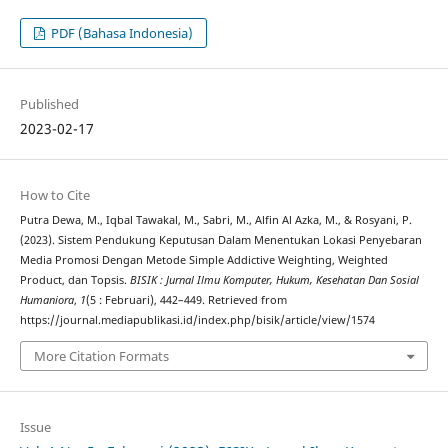
PDF (Bahasa Indonesia)
Published
2023-02-17
How to Cite
Putra Dewa, M., Iqbal Tawakal, M., Sabri, M., Alfin Al Azka, M., & Rosyani, P.
(2023). Sistem Pendukung Keputusan Dalam Menentukan Lokasi Penyebaran
Media Promosi Dengan Metode Simple Addictive Weighting, Weighted
Product, dan Topsis.
BISIK : Jurnal Ilmu Komputer, Hukum, Kesehatan Dan Sosial
Humaniora
,
1
(5 : Februari), 442–449. Retrieved from
https://journal.mediapublikasi.id/index.php/bisik/article/view/1574
More Citation Formats
Issue