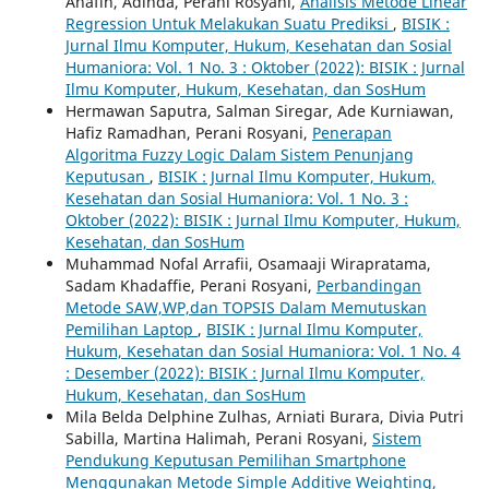
Anafin, Adinda, Perani Rosyani,
Analisis Metode Linear
Regression Untuk Melakukan Suatu Prediksi
,
BISIK :
Jurnal Ilmu Komputer, Hukum, Kesehatan dan Sosial
Humaniora: Vol. 1 No. 3 : Oktober (2022): BISIK : Jurnal
Ilmu Komputer, Hukum, Kesehatan, dan SosHum
Hermawan Saputra, Salman Siregar, Ade Kurniawan,
Hafiz Ramadhan, Perani Rosyani,
Penerapan
Algoritma Fuzzy Logic Dalam Sistem Penunjang
Keputusan
,
BISIK : Jurnal Ilmu Komputer, Hukum,
Kesehatan dan Sosial Humaniora: Vol. 1 No. 3 :
Oktober (2022): BISIK : Jurnal Ilmu Komputer, Hukum,
Kesehatan, dan SosHum
Muhammad Nofal Arrafii, Osamaaji Wirapratama,
Sadam Khadaffie, Perani Rosyani,
Perbandingan
Metode SAW,WP,dan TOPSIS Dalam Memutuskan
Pemilihan Laptop
,
BISIK : Jurnal Ilmu Komputer,
Hukum, Kesehatan dan Sosial Humaniora: Vol. 1 No. 4
: Desember (2022): BISIK : Jurnal Ilmu Komputer,
Hukum, Kesehatan, dan SosHum
Mila Belda Delphine Zulhas, Arniati Burara, Divia Putri
Sabilla, Martina Halimah, Perani Rosyani,
Sistem
Pendukung Keputusan Pemilihan Smartphone
Menggunakan Metode Simple Additive Weighting,