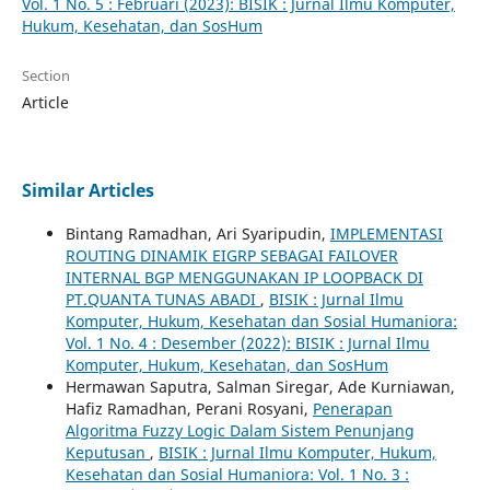
Vol. 1 No. 5 : Februari (2023): BISIK : Jurnal Ilmu Komputer,
Hukum, Kesehatan, dan SosHum
Section
Article
Similar Articles
Bintang Ramadhan, Ari Syaripudin,
IMPLEMENTASI
ROUTING DINAMIK EIGRP SEBAGAI FAILOVER
INTERNAL BGP MENGGUNAKAN IP LOOPBACK DI
PT.QUANTA TUNAS ABADI
,
BISIK : Jurnal Ilmu
Komputer, Hukum, Kesehatan dan Sosial Humaniora:
Vol. 1 No. 4 : Desember (2022): BISIK : Jurnal Ilmu
Komputer, Hukum, Kesehatan, dan SosHum
Hermawan Saputra, Salman Siregar, Ade Kurniawan,
Hafiz Ramadhan, Perani Rosyani,
Penerapan
Algoritma Fuzzy Logic Dalam Sistem Penunjang
Keputusan
,
BISIK : Jurnal Ilmu Komputer, Hukum,
Kesehatan dan Sosial Humaniora: Vol. 1 No. 3 :