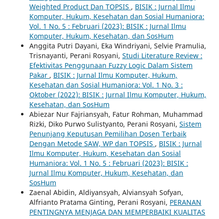
Weighted Product Dan TOPSIS
,
BISIK : Jurnal Ilmu
Komputer, Hukum, Kesehatan dan Sosial Humaniora:
Vol. 1 No. 5 : Februari (2023): BISIK : Jurnal Ilmu
Komputer, Hukum, Kesehatan, dan SosHum
Anggita Putri Dayani, Eka Windriyani, Selvie Pramulia,
Trisnayanti, Perani Rosyani,
Studi Literature Review :
Efektivitas Penggunaan Fuzzy Logic Dalam Sistem
Pakar
,
BISIK : Jurnal Ilmu Komputer, Hukum,
Kesehatan dan Sosial Humaniora: Vol. 1 No. 3 :
Oktober (2022): BISIK : Jurnal Ilmu Komputer, Hukum,
Kesehatan, dan SosHum
Abiezar Nur Fajriansyah, Fatur Rohman, Muhammad
Rizki, Diko Purwo Sulistyanto, Perani Rosyani,
Sistem
Penunjang Keputusan Pemilihan Dosen Terbaik
Dengan Metode SAW, WP dan TOPSIS
,
BISIK : Jurnal
Ilmu Komputer, Hukum, Kesehatan dan Sosial
Humaniora: Vol. 1 No. 5 : Februari (2023): BISIK :
Jurnal Ilmu Komputer, Hukum, Kesehatan, dan
SosHum
Zaenal Abidin, Aldiyansyah, Alviansyah Sofyan,
Alfrianto Pratama Ginting, Perani Rosyani,
PERANAN
PENTINGNYA MENJAGA DAN MEMPERBAIKI KUALITAS