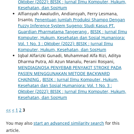
Oktober (2022): BISIK : Jurnal Ilmu Komputer, Hukum,
Kesehatan, dan SosHum
Alfiansyah Awaludin, Andiansyah, Ferry Lesmana,
Irsanto,
Penentuan Jumlah Produksi Shampo Dengan
Fuzzy Inference System Sugeno: Studi Kasus PT.
Guardian Pharmatama Tangerang
,
BISIK : Jurnal Ilmu
Komputer, Hukum, Kesehatan dan Sosial Humaniora:
Vol. 1 No. 3 : Oktober (2022): BISIK : Jurnal Ilmu
Komputer, Hukum, Kesehatan, dan SosHum
Iqbal Alfarizki Gunadi, Muhammad Alfa Rizi, Aditya
Dharma Putra, Ali Azun Manalu, Perani Rosyani,
MENDIAGNOSA PENYEBAB PENYAKIT STROKE PADA
PASIEN MENGGUNAKAN METODE BACKWARD
CHAINING
,
BISIK : Jurnal Ilmu Komputer, Hukum,
Kesehatan dan Sosial Humaniora: Vol. 1 No. 3 :
Oktober (2022): BISIK : Jurnal Ilmu Komputer, Hukum,
Kesehatan, dan SosHum
<<
<
1
2
3
You may also
start an advanced similarity search
for this
article.