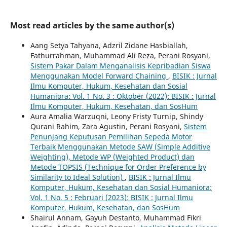
Most read articles by the same author(s)
Aang Setya Tahyana, Adzril Zidane Hasbiallah,
Fathurrahman, Muhammad Ali Reza, Perani Rosyani,
Sistem Pakar Dalam Menganalisis Kepribadian Siswa
Menggunakan Model Forward Chaining
,
BISIK : Jurnal
Ilmu Komputer, Hukum, Kesehatan dan Sosial
Humaniora: Vol. 1 No. 3 : Oktober (2022): BISIK : Jurnal
Ilmu Komputer, Hukum, Kesehatan, dan SosHum
Aura Amalia Warzuqni, Leony Fristy Turnip, Shindy
Qurani Rahim, Zara Agustin, Perani Rosyani,
Sistem
Penunjang Keputusan Pemilihan Sepeda Motor
Terbaik Menggunakan Metode SAW (Simple Additive
Weighting), Metode WP (Weighted Product) dan
Metode TOPSIS (Technique for Order Preference by
Similarity to Ideal Solution)
,
BISIK : Jurnal Ilmu
Komputer, Hukum, Kesehatan dan Sosial Humaniora:
Vol. 1 No. 5 : Februari (2023): BISIK : Jurnal Ilmu
Komputer, Hukum, Kesehatan, dan SosHum
Shairul Annam, Gayuh Destanto, Muhammad Fikri