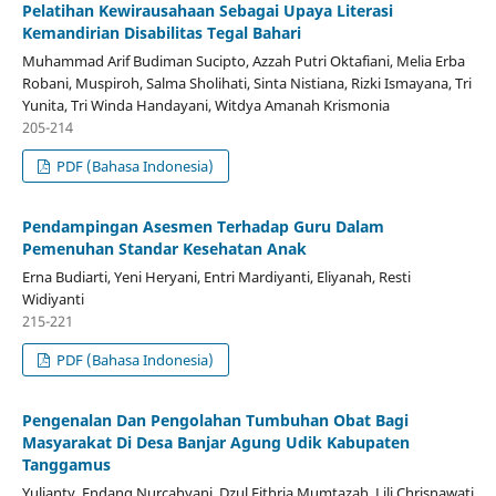
Pelatihan Kewirausahaan Sebagai Upaya Literasi
Kemandirian Disabilitas Tegal Bahari
Muhammad Arif Budiman Sucipto, Azzah Putri Oktafiani, Melia Erba
Robani, Muspiroh, Salma Sholihati, Sinta Nistiana, Rizki Ismayana, Tri
Yunita, Tri Winda Handayani, Witdya Amanah Krismonia
205-214
PDF (Bahasa Indonesia)
Pendampingan Asesmen Terhadap Guru Dalam
Pemenuhan Standar Kesehatan Anak
Erna Budiarti, Yeni Heryani, Entri Mardiyanti, Eliyanah, Resti
Widiyanti
215-221
PDF (Bahasa Indonesia)
Pengenalan Dan Pengolahan Tumbuhan Obat Bagi
Masyarakat Di Desa Banjar Agung Udik Kabupaten
Tanggamus
Yulianty, Endang Nurcahyani, Dzul Fithria Mumtazah, Lili Chrisnawati