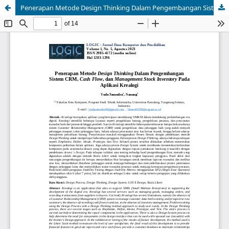
Penerapan Metode Design Thinking Dalam Pengembangan Sistem CRM, Cash Flow, dan Management Stock Inventory Pada Aplikasi Krealogi