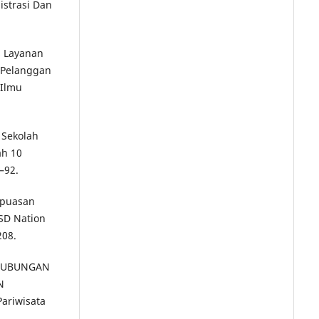
istrasi Dan
as Layanan
 Pelanggan
 Ilmu
 Sekolah
ah 10
–92.
epuasan
SD Nation
208.
). HUBUNGAN
N
ariwisata