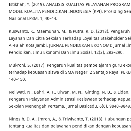
Istikhah, Y. (2019). ANALISIS KUALITAS PELAYANAN PROGRA
MODEL KUALITA PENDIDIKAN INDONESIA (KPI). Prosiding Se
Nasional LP3M, 1, 40–44.
Kuswanto, K., Maemunah, M., & Putra, R. D. (2018). Pengaruh 
Layanan Dan Citra Sekolah Terhadap Loyalitas Stakeholder Se
Al-Falah Kota Jambi. JURNAL PENDIDIKAN EKONOMI: Jurnal Il
Pendidikan, Ilmu Ekonomi Dan Ilmu Sosial, 12(2), 283–290.
Mukroni, S. (2017). Pengaruh kualitas pembelajaran guru ek
terhadap kepuasan siswa di SMA Negeri 2 Sentajo Raya. PEKBI
140–150.
Neliwati, N., Bahri, A. F., Ulwan, M. N., Ginting, N. B., & Lidan, 
Pengaruh Pelayanan Administrasi Kesiswaan terhadap Kepua
Sekolah Menengah Pertama. Jurnal Basicedu, 6(6), 9840–9849
Ningsih, D. A., Imron, A., & Triwiyanto, T. (2018). Hubungan p
tentang kualitas dan pelayanan pendidikan dengan kepuasan