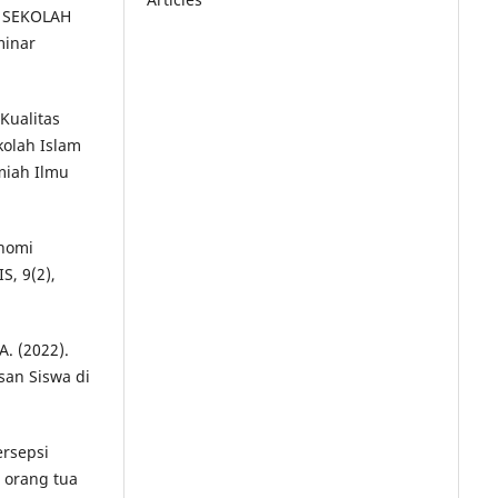
M SEKOLAH
minar
Kualitas
kolah Islam
miah Ilmu
onomi
S, 9(2),
A. (2022).
san Siswa di
.
ersepsi
 orang tua