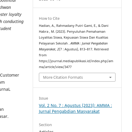
potential
Ikhwan
ster loyalty
How to Cite
gh conducting
Hadian, A., Rahmadany Putri Gami, E., & Dani
student
Habra , M. (2023). Penyuluhan Pemahaman
Loyalitas Siswa, Kepuasan Siswa Dan Kualitas
Pelayanan Sekolah .
AMMA : Jurnal Pengabdian
Masyarakat
,
2
(7 : Agustus), 813–817. Retrieved
from
https://journal.mediapublikasi.id/index.php/am
ma/article/view/3477
n Customer
More Citation Formats
lam
urnaL
Issue
Vol. 2 No. 7 : Agustus (2023): AMMA :
an
Jurnal Pengabdian Masyarakat
asar.
Section
Articles