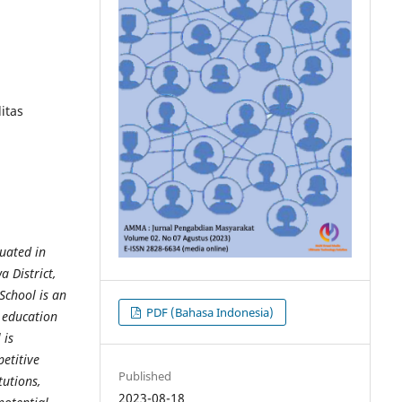
itas
tuated in
 District,
School is an
PDF (Bahasa Indonesia)
c education
 is
etitive
Published
tutions,
2023-08-18