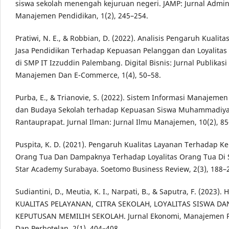
siswa sekolah menengah kejuruan negeri. JAMP: Jurnal Admin
Manajemen Pendidikan, 1(2), 245–254.
Pratiwi, N. E., & Robbian, D. (2022). Analisis Pengaruh Kualit
Jasa Pendidikan Terhadap Kepuasan Pelanggan dan Loyalitas
di SMP IT Izzuddin Palembang. Digital Bisnis: Jurnal Publikasi
Manajemen Dan E-Commerce, 1(4), 50–58.
Purba, E., & Trianovie, S. (2022). Sistem Informasi Manajemen
dan Budaya Sekolah terhadap Kepuasan Siswa Muhammadiy
Rantauprapat. Jurnal Ilman: Jurnal Ilmu Manajemen, 10(2), 85
Puspita, K. D. (2021). Pengaruh Kualitas Layanan Terhadap K
Orang Tua Dan Dampaknya Terhadap Loyalitas Orang Tua Di 
Star Academy Surabaya. Soetomo Business Review, 2(3), 188–
Sudiantini, D., Meutia, K. I., Narpati, B., & Saputra, F. (2023
KUALITAS PELAYANAN, CITRA SEKOLAH, LOYALITAS SISWA DA
KEPUTUSAN MEMILIH SEKOLAH. Jurnal Ekonomi, Manajemen P
Dan Perhotelan, 2(1), 404–408.