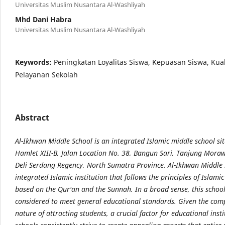
Universitas Muslim Nusantara Al-Washliyah
Mhd Dani Habra
Universitas Muslim Nusantara Al-Washliyah
Keywords:
Peningkatan Loyalitas Siswa, Kepuasan Siswa, Kual
Pelayanan Sekolah
Abstract
Al-Ikhwan Middle School is an integrated Islamic middle school si
Hamlet XIII-B, Jalan Location No. 38, Bangun Sari, Tanjung Morawa
Deli Serdang Regency, North Sumatra Province. Al-Ikhwan Middle 
integrated Islamic institution that follows the principles of Islami
based on the Qur'an and the Sunnah. In a broad sense, this school
considered to meet general educational standards. Given the comp
nature of attracting students, a crucial factor for educational insti