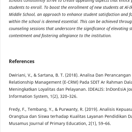
schools consistently strive to create appealing aspects that entice 
students to enroll. To boost the enrollment of new students at Al-
Middle School, an approach to enhance student satisfaction and fo
within the school is deemed essential. This can be achieved throu
counseling sessions that underscore the significance of elevating 
contentment and fostering allegiance to the institution.
References
Dwiriani, V., & Sartana, B. T. (2018). Analisa Dan Perancanga
Relationship Management (E-CRM) Pada SDIT Ar Rahman Da
Meningkatkan Loyalitas dan Pelayanan. IDEALIS: InDonEsiA Jo
Information System, 1(2), 320–326.
Fredy, F., Tembang, Y., & Purwanty, R. (2019). Analisis Kepuas
Orangtua dan Siswa terhadap Kualitas Layanan Pendidikan D
Musamus Journal of Primary Education, 2(1), 59–66.