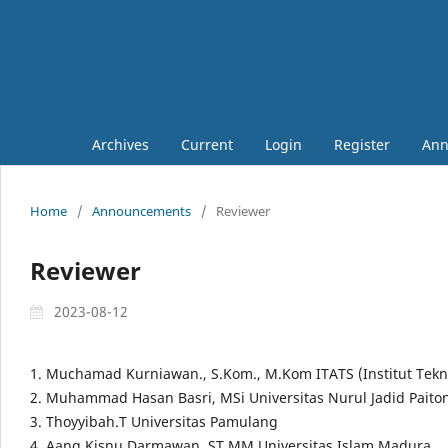
Archives
Current
Login
Register
Ann
Home
/
Announcements
/
Reviewer
Reviewer
2023-08-12
1. Muchamad Kurniawan., S.Kom., M.Kom ITATS (Institut Tekn
2. Muhammad Hasan Basri, MSi Universitas Nurul Jadid Paito
3. Thoyyibah.T Universitas Pamulang
4. Aang Kisnu Darmawan, ST.MM Universitas Islam Madura