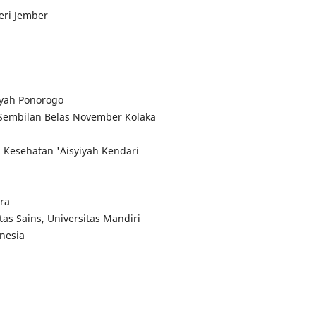
eri Jember
yah Ponorogo
s Sembilan Belas November Kolaka
an Kesehatan 'Aisyiyah Kendari
ra
tas Sains, Universitas Mandiri
nesia