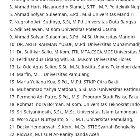
5. Ahmad Haris Hasanuddin Slamet, S.TP., M.P. Politeknik Neg
6. Ahmad Sofyan Sulaeman, S.Pd., M.Si Universitas Mandiri
7. Nugroho Arif Sudibyo, S.Si, M.Pd Universitas Duta Bangsa
8. Adil Setiawan, M.Kom Universitas Potensi Utama
9. Ahmad Sofyan Sulaeman, S.Pd., M.Si. Universitas Mandiri
10. DR. ARIEF RAHMAN YUSUF, M.Pd. Universitas Muhammadi
11. Dr. Sulfikar Sallu. M.Kom. ITIL.MTA.CSCA.MCE Universita
12. Ferdinandus Lidang witi, SE.,M.Kom Universitas Flores
13. La Ode Agus Salim, S.Si., M.Si. Institut Sains Teknologi d
14. Marfin, M.T. Universitas Pamulang
15. Maria Yuliana Kua, S.Pd., M.Pd. STKIP Citra Bakti
16. Muhammad Yahya Matdoan, S.Si.,M.Si Universitas Pattimu
17. Permono Adi Putro, S.Pd., M.Si. Program Studi Fisika, Fakul
18. Rohmat Indra Borman, M.Kom. Universitas Teknokrat Indo
19. Sri Setyaningsih, S.Si., M.Sc. Universitas Islam Lamongan
20. Woro Agus Nurtiyanto, S.T., M.T. Universitas Pamulang,
21. Decky Hendarsyah, S.Kom., M.Cs. STIE Syariah Bengkalis
22. Ridwan, M.T UIN Ar-Raniry Banda Aceh