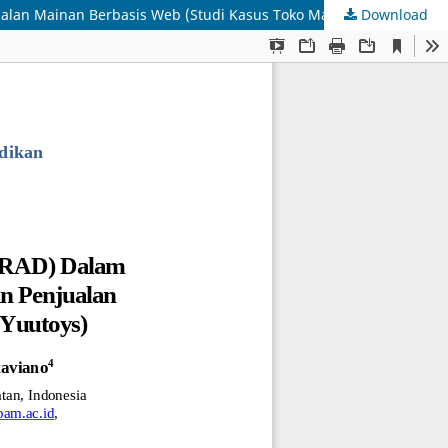
alan Mainan Berbasis Web (Studi Kasus Toko Mainan Yuutoys)
Download