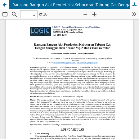
Rancang Bangun Alat Pendeteksi Kebocoran Tabung Gas Dengan Menggunakan Sensor Mq-2 Dan Flame Detector