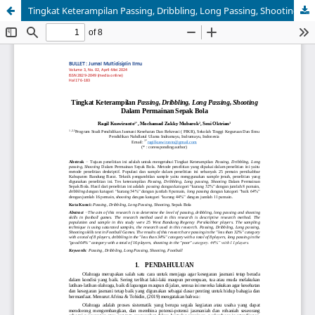
Tingkat Keterampilan Passing, Dribbling, Long Passing, Shooting Dalam Permainan Sepak Bola