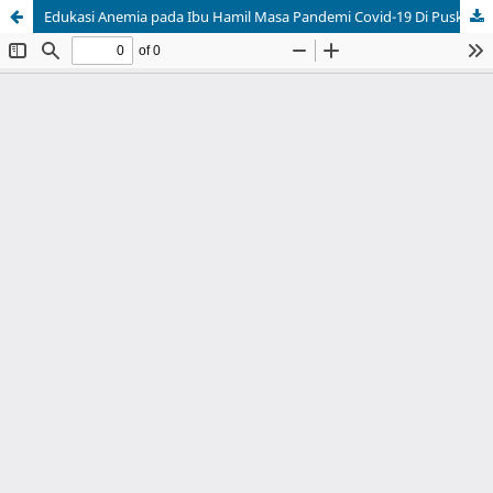
Edukasi Anemia pada Ibu Hamil Masa Pandemi Covid-19 Di Puskesmas Pembantu Tondo Kota Palu