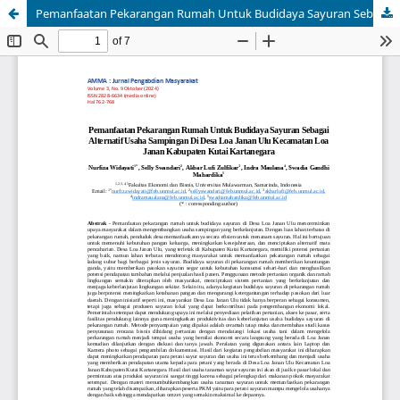
Pemanfaatan Pekarangan Rumah Untuk Budidaya Sayuran Sebagai Alternatif Usaha Sampingan Di Desa Loa Janan Ulu Kecamatan Loa Janan Kabupaten Kutai Kartanegara